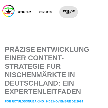
IR
AL
IMPRESIÓN
CONTENIDO
PRODUCTOS
CONTACTO
DTF
PRÄZISE ENTWICKLUNG
EINER CONTENT-
STRATEGIE FÜR
NISCHENMÄRKTE IN
DEUTSCHLAND: EIN
EXPERTENLEITFADEN
POR
ROTULOSONUBAKING
/
9 DE NOVIEMBRE DE 2024