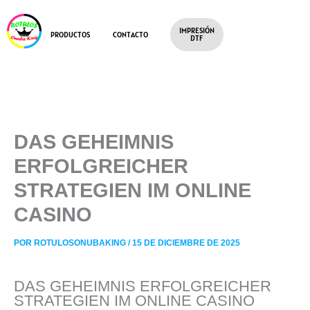
IR
AL
IMPRESIÓN
CONTENIDO
PRODUCTOS
CONTACTO
DTF
DAS GEHEIMNIS
ERFOLGREICHER
STRATEGIEN IM ONLINE
CASINO
POR
ROTULOSONUBAKING
/
15 DE DICIEMBRE DE 2025
DAS GEHEIMNIS ERFOLGREICHER
STRATEGIEN IM ONLINE CASINO