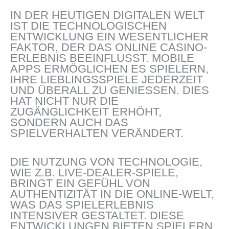
IN DER HEUTIGEN DIGITALEN WELT
IST DIE TECHNOLOGISCHEN
ENTWICKLUNG EIN WESENTLICHER
FAKTOR, DER DAS ONLINE CASINO-
ERLEBNIS BEEINFLUSST. MOBILE
APPS ERMÖGLICHEN ES SPIELERN,
IHRE LIEBLINGSSPIELE JEDERZEIT
UND ÜBERALL ZU GENIESSEN. DIES H
AT NICHT NUR DIE Z
UGÄNGLICHKEIT ERHÖHT, S
ONDERN AUCH DAS S
PIELVERHALTEN VERÄNDERT.
DIE NUTZUNG VON TECHNOLOGIE,
WIE Z.B. LIVE-DEALER-SPIELE,
BRINGT EIN GEFÜHL VON
AUTHENTIZITÄT IN DIE ONLINE-WELT,
WAS DAS SPIELERLEBNIS
INTENSIVER GESTALTET. DIESE
ENTWICKLUNGEN BIETEN SPIELERN