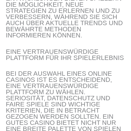
DIE MÖGLICHKEIT, NEUE
STRATEGIEN ZU ERLERNEN UND ZU
VERBESSERN, WÄHREND SIE SICH
AUCH ÜBER AKTUELLE TRENDS UND
BEWÄHRTE METHODEN
INFORMIEREN KÖNNEN.
EINE VERTRAUENSWÜRDIGE
PLATTFORM FÜR IHR SPIELERLEBNIS
BEI DER AUSWAHL EINES ONLINE
CASINOS IST ES ENTSCHEIDEND,
EINE VERTRAUENSWÜRDIGE
PLATTFORM ZU WÄHLEN.
SERIOSITÄT, DATENSCHUTZ UND
FAIRE SPIELE SIND WICHTIGE
KRITERIEN, DIE IN BETRACHT
GEZOGEN WERDEN SOLLTEN. EIN
GUTES CASINO BIETET NICHT NUR
EINE BREITE PALETTE VON SPIELEN