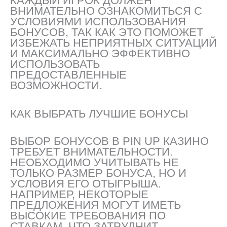
КАЖДЫЙ ИГРОК ДОЛЖЕН
ВНИМАТЕЛЬНО ОЗНАКОМИТЬСЯ С
УСЛОВИЯМИ ИСПОЛЬЗОВАНИЯ
БОНУСОВ, ТАК КАК ЭТО ПОМОЖЕТ
ИЗБЕЖАТЬ НЕПРИЯТНЫХ СИТУАЦИЙ
И МАКСИМАЛЬНО ЭФФЕКТИВНО
ИСПОЛЬЗОВАТЬ
ПРЕДОСТАВЛЕННЫЕ
ВОЗМОЖНОСТИ.
КАК ВЫБРАТЬ ЛУЧШИЕ БОНУСЫ
ВЫБОР БОНУСОВ В PIN UP КАЗИНО
ТРЕБУЕТ ВНИМАТЕЛЬНОСТИ.
НЕОБХОДИМО УЧИТЫВАТЬ НЕ
ТОЛЬКО РАЗМЕР БОНУСА, НО И
УСЛОВИЯ ЕГО ОТЫГРЫША.
НАПРИМЕР, НЕКОТОРЫЕ
ПРЕДЛОЖЕНИЯ МОГУТ ИМЕТЬ
ВЫСОКИЕ ТРЕБОВАНИЯ ПО
СТАВКАМ, ЧТО ЗАТРУДНИТ