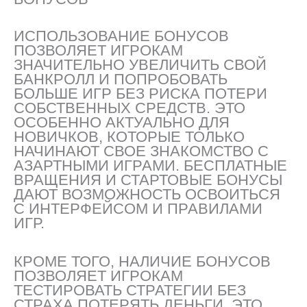
ИСПОЛЬЗОВАНИЕ БОНУСОВ
ПОЗВОЛЯЕТ ИГРОКАМ
ЗНАЧИТЕЛЬНО УВЕЛИЧИТЬ СВОЙ
БАНКРОЛЛ И ПОПРОБОВАТЬ
БОЛЬШЕ ИГР БЕЗ РИСКА ПОТЕРИ
СОБСТВЕННЫХ СРЕДСТВ. ЭТО
ОСОБЕННО АКТУАЛЬНО ДЛЯ
НОВИЧКОВ, КОТОРЫЕ ТОЛЬКО
НАЧИНАЮТ СВОЕ ЗНАКОМСТВО С
АЗАРТНЫМИ ИГРАМИ. БЕСПЛАТНЫЕ
ВРАЩЕНИЯ И СТАРТОВЫЕ БОНУСЫ
ДАЮТ ВОЗМОЖНОСТЬ ОСВОИТЬСЯ
С ИНТЕРФЕЙСОМ И ПРАВИЛАМИ
ИГР.
КРОМЕ ТОГО, НАЛИЧИЕ БОНУСОВ
ПОЗВОЛЯЕТ ИГРОКАМ
ТЕСТИРОВАТЬ СТРАТЕГИИ БЕЗ
СТРАХА ПОТЕРЯТЬ ДЕНЬГИ. ЭТО