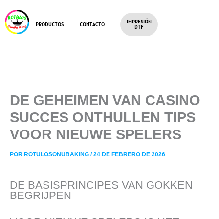
IR
AL
IMPRESIÓN
CONTENIDO
PRODUCTOS
CONTACTO
DTF
DE GEHEIMEN VAN CASINO
SUCCES ONTHULLEN TIPS
VOOR NIEUWE SPELERS
POR
ROTULOSONUBAKING
/
24 DE FEBRERO DE 2026
DE BASISPRINCIPES VAN GOKKEN
BEGRIJPEN