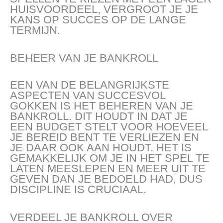
HUISVOORDEEL, VERGROOT JE JE
KANS OP SUCCES OP DE LANGE
TERMIJN.
BEHEER VAN JE BANKROLL
EEN VAN DE BELANGRIJKSTE
ASPECTEN VAN SUCCESVOL
GOKKEN IS HET BEHEREN VAN JE
BANKROLL. DIT HOUDT IN DAT JE
EEN BUDGET STELT VOOR HOEVEEL
JE BEREID BENT TE VERLIEZEN EN
JE DAAR OOK AAN HOUDT. HET IS
GEMAKKELIJK OM JE IN HET SPEL TE
LATEN MEESLEPEN EN MEER UIT TE
GEVEN DAN JE BEDOELD HAD, DUS
DISCIPLINE IS CRUCIAAL.
VERDEEL JE BANKROLL OVER