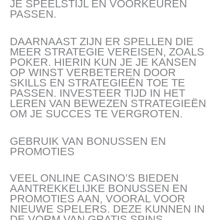
JE SPEELSTIJL EN VOORKEUREN
PASSEN.
DAARNAAST ZIJN ER SPELLEN DIE
MEER STRATEGIE VEREISEN, ZOALS
POKER. HIERIN KUN JE JE KANSEN
OP WINST VERBETEREN DOOR
SKILLS EN STRATEGIEËN TOE TE
PASSEN. INVESTEER TIJD IN HET
LEREN VAN BEWEZEN STRATEGIEËN
OM JE SUCCES TE VERGROTEN.
GEBRUIK VAN BONUSSEN EN
PROMOTIES
VEEL ONLINE CASINO’S BIEDEN
AANTREKKELIJKE BONUSSEN EN
PROMOTIES AAN, VOORAL VOOR
NIEUWE SPELERS. DEZE KUNNEN IN
DE VORM VAN GRATIS SPINS,