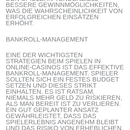
BESSERE GEWINNMÖGLICHKEITEN,
WAS DIE WAHRSCHEINLICHKEIT VON
ERFOLGREICHEN EINSÄTZEN
ERHÖHT.
BANKROLL-MANAGEMENT
EINE DER WICHTIGSTEN
STRATEGIEN BEIM SPIELEN IN
ONLINE-CASINOS IST DAS EFFEKTIVE
BANKROLL-MANAGEMENT. SPIELER
SOLLTEN SICH EIN FESTES BUDGET
SETZEN UND DIESES STRIKT
EINHALTEN. ES IST RATSAM,
NIEMALS MEHR GELD ZU RISKIEREN,
ALS MAN BEREIT IST ZU VERLIEREN.
EIN GUT GEPLANTER ANSATZ
GEWÄHRLEISTET, DASS DAS
SPIELERLEBNIS ANGENEHM BLEIBT
UND DAS RISIKO VON ERHEBLICHEN