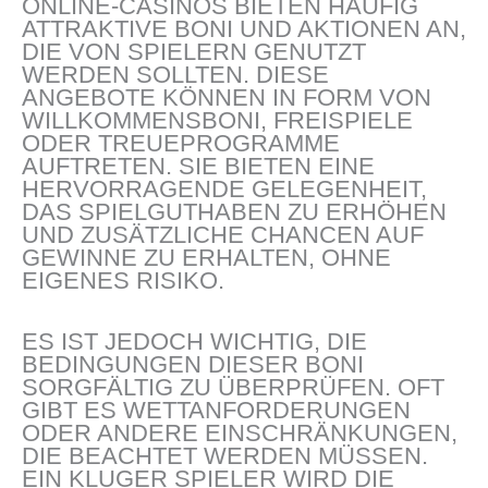
ONLINE-CASINOS BIETEN HÄUFIG
ATTRAKTIVE BONI UND AKTIONEN AN,
DIE VON SPIELERN GENUTZT
WERDEN SOLLTEN. DIESE
ANGEBOTE KÖNNEN IN FORM VON
WILLKOMMENSBONI, FREISPIELE
ODER TREUEPROGRAMME
AUFTRETEN. SIE BIETEN EINE
HERVORRAGENDE GELEGENHEIT,
DAS SPIELGUTHABEN ZU ERHÖHEN
UND ZUSÄTZLICHE CHANCEN AUF
GEWINNE ZU ERHALTEN, OHNE
EIGENES RISIKO.
ES IST JEDOCH WICHTIG, DIE
BEDINGUNGEN DIESER BONI
SORGFÄLTIG ZU ÜBERPRÜFEN. OFT
GIBT ES WETTANFORDERUNGEN
ODER ANDERE EINSCHRÄNKUNGEN,
DIE BEACHTET WERDEN MÜSSEN.
EIN KLUGER SPIELER WIRD DIE