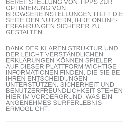
BEREITSTELLUNG VON TIPPS ZUR
OPTIMIERUNG VON
BROWSEREINSTELLUNGEN HILFT DIE
SEITE DEN NUTZERN, IHRE ONLINE-
ERFAHRUNGEN SICHERER ZU
GESTALTEN.
DANK DER KLAREN STRUKTUR UND
DER LEICHT VERSTÄNDLICHEN
ERKLÄRUNGEN KÖNNEN SPIELER
AUF DIESER PLATTFORM WICHTIGE
INFORMATIONEN FINDEN, DIE SIE BEI
IHREN ENTSCHEIDUNGEN
UNTERSTÜTZEN. SICHERHEIT UND
BENUTZERFREUNDLICHKEIT STEHEN
HIER IM VORDERGRUND, WAS EIN
ANGENEHMES SURFERLEBNIS
ERMÖGLICHT.