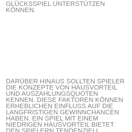
GLÜCKSSPIEL UNTERSTÜTZEN
KÖNNEN.
DARÜBER HINAUS SOLLTEN SPIELER
DIE KONZEPTE VON HAUSVORTEIL
UND AUSZAHLUNGSQUOTEN
KENNEN. DIESE FAKTOREN KÖNNEN
ERHEBLICHEN EINFLUSS AUF DIE
LANGFRISTIGEN GEWINNCHANCEN
HABEN. EIN SPIEL MIT EINEM
NIEDRIGEN HAUSVORTEIL BIETET
DEN SPIELERN TENDENZIELL