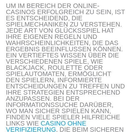
UM IM BEREICH DER ONLINE-
CASINOS ERFOLGREICH ZU SEIN, IST
ES ENTSCHEIDEND, DIE
SPIELMECHANIKEN ZU VERSTEHEN.
JEDE ART VON GLÜCKSSPIEL HAT
IHRE EIGENEN REGELN UND
WAHRSCHEINLICHKEITEN, DIE DAS
ERGEBNIS BEEINFLUSSEN KÖNNEN.
EIN VERTIEFTES WISSEN ÜBER DIE
VERSCHIEDENEN SPIELE, WIE
BLACKJACK, ROULETTE ODER
SPIELAUTOMATEN, ERMÖGLICHT
DEN SPIELERN, INFORMIERTE
ENTSCHEIDUNGEN ZU TREFFEN UND
IHRE STRATEGIEN ENTSPRECHEND
ANZUPASSEN. BEI DER
INFORMATIONSSUCHE DARÜBER,
WO MAN SICHER SPIELEN KANN,
FINDEN VIELE SPIELER HILFREICHE
LINKS WIE
CASINO OHNE
VERIFIZIERUNG
, DIE BEIM SICHEREN