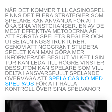
NÄR DET KOMMER TILL CASINOSPEL
FINNS DET FLERA STRATEGIER SOM
SPELARE KAN ANVÄNDA FÖR ATT
ÖKA SINA VINSTCHANSER. EN AV DE
MEST EFFEKTIVA METODERNA ÄR
ATT FÖRSTÅ SPELETS REGLER OCH
UTBETALNINGSSTRUKTURER.
GENOM ATT NOGGRANT STUDERA
SPELET KAN MAN GÖRA MER
INFORMERADE BESLUT, VILKET I SIN
TUR KAN LEDA TILL HÖGRE VINSTER.
DESSUTOM KAN SPELARE SOM VILL
DELTA I ANSVARSFULLT SPELANDE
ÖVERVÄGA ATT
SPELA CASINO MED
SPELPAUS
FÖR ATT HÅLLA
KONTROLL ÖVER SINA SPELVANOR.