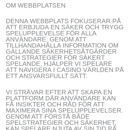
OM WEBBPLATSEN
DENNA WEBBPLATS FOKUSERAR PÅ
ATT ERBJUDA EN SÄKER OCH TRYGG
SPELUPPLEVELSE FÖR ALLA
ANVÄNDARE. GENOM ATT
TILLHANDAHÅLLA INFORMATION OM
GÄLLANDE SÄKERHETSÅTGÄRDER
OCH STRATEGIER FÖR SÄKERT
SPELANDE, HJÄLPER VI SPELARE
ATT NAVIGERA I CASINO VÄRLDEN PÅ
ETT ANSVARSFULLT SÄTT.
VI STRÄVAR EFTER ATT SKAPA EN
PLATTFORM DÄR ANVÄNDARE KAN
FÅ INSIKTER OCH RÅD FÖR ATT
MAXIMERA SINA SPELUPPLEVELSER.
GENOM ATT FÖRSTÅ BÅDE
SPELSTRATEGIER OCH SÄKERHET,
KAN SPELARE NJUTA AV SIN TID PÅ