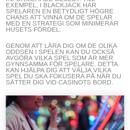
EXEMPEL, I BLACKJACK HAR
SPELAREN EN BETYDLIGT HÖGRE
CHANS ATT VINNA OM DE SPELAR
MED EN STRATEGI SOM MINIMERAR
HUSETS FÖRDEL.
GENOM ATT LÄRA DIG OM DE OLIKA
ODDSEN I SPELEN KAN DU OCKSÅ
AVGÖRA VILKA SPEL SOM ÄR MER
GYNNSAMMA FÖR SPELARE. DETTA
KAN HJÄLPA DIG ATT VÄLJA VILKA
SPEL DU SKA FOKUSERA PÅ NÄR DU
SÄTTER DIG VID CASINOTS BORD.