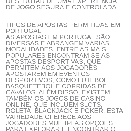
DESFRUTAR DE UMA EXPERIÊNCIA
DE JOGO SEGURA E CONTROLADA.
TIPOS DE APOSTAS PERMITIDAS EM
PORTUGAL
AS APOSTAS EM PORTUGAL SÃO
DIVERSAS E ABRANGEM VÁRIAS
MODALIDADES. ENTRE AS MAIS
POPULARES ENCONTRAM-SE AS
APOSTAS DESPORTIVAS, QUE
PERMITEM AOS JOGADORES
APOSTAREM EM EVENTOS
DESPORTIVOS, COMO FUTEBOL,
BASQUETEBOL E CORRIDAS DE
CAVALOS. ALÉM DISSO, EXISTEM
TAMBÉM OS JOGOS DE CASINO
ONLINE, QUE INCLUEM SLOTS,
ROLETA, BLACKJACK E POKER. ESTA
VARIEDADE OFERECE AOS
JOGADORES MÚLTIPLAS OPÇÕES
PARA EXPLORAR E ENCONTRAR O