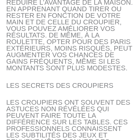
RÉDUIRE L’AVANTAGE DE LA MAISON.
EN APPRENANT QUAND TIRER OU
RESTER EN FONCTION DE VOTRE
MAIN ET DE CELLE DU CROUPIER,
VOUS POUVEZ AMÉLIORER VOS
RÉSULTATS. DE MÊME, À LA
ROULETTE, OPTER POUR DES PARIS
EXTÉRIEURS, MOINS RISQUÉS, PEUT
AUGMENTER VOS CHANCES DE
GAINS FRÉQUENTS, MÊME SI LES
MONTANTS SONT PLUS MODESTES.
LES SECRETS DES CROUPIERS
LES CROUPIERS ONT SOUVENT DES
ASTUCES NON RÉVÉLÉES QUI
PEUVENT FAIRE TOUTE LA
DIFFÉRENCE SUR LES TABLES. CES
PROFESSIONNELS CONNAISSENT
LES SUBTILITÉS DES JEUX ET