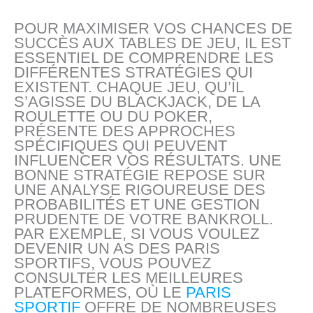
POUR MAXIMISER VOS CHANCES DE
SUCCÈS AUX TABLES DE JEU, IL EST
ESSENTIEL DE COMPRENDRE LES
DIFFÉRENTES STRATÉGIES QUI
EXISTENT. CHAQUE JEU, QU’IL
S’AGISSE DU BLACKJACK, DE LA
ROULETTE OU DU POKER,
PRÉSENTE DES APPROCHES
SPÉCIFIQUES QUI PEUVENT
INFLUENCER VOS RÉSULTATS. UNE
BONNE STRATÉGIE REPOSE SUR
UNE ANALYSE RIGOUREUSE DES
PROBABILITÉS ET UNE GESTION
PRUDENTE DE VOTRE BANKROLL.
PAR EXEMPLE, SI VOUS VOULEZ
DEVENIR UN AS DES PARIS
SPORTIFS, VOUS POUVEZ
CONSULTER LES MEILLEURES
PLATEFORMES, OÙ LE
PARIS
SPORTIF
OFFRE DE NOMBREUSES