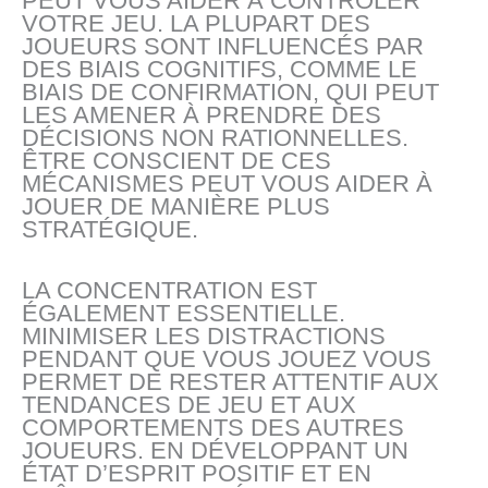
PEUT VOUS AIDER À CONTRÔLER
VOTRE JEU. LA PLUPART DES
JOUEURS SONT INFLUENCÉS PAR
DES BIAIS COGNITIFS, COMME LE
BIAIS DE CONFIRMATION, QUI PEUT
LES AMENER À PRENDRE DES
DÉCISIONS NON RATIONNELLES.
ÊTRE CONSCIENT DE CES
MÉCANISMES PEUT VOUS AIDER À
JOUER DE MANIÈRE PLUS
STRATÉGIQUE.
LA CONCENTRATION EST
ÉGALEMENT ESSENTIELLE.
MINIMISER LES DISTRACTIONS
PENDANT QUE VOUS JOUEZ VOUS
PERMET DE RESTER ATTENTIF AUX
TENDANCES DE JEU ET AUX
COMPORTEMENTS DES AUTRES
JOUEURS. EN DÉVELOPPANT UN
ÉTAT D’ESPRIT POSITIF ET EN