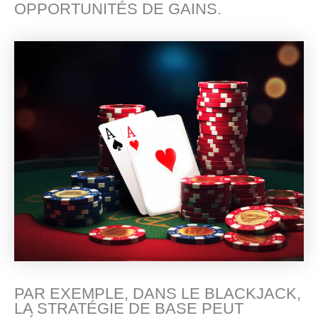
OPPORTUNITÉS DE GAINS.
PAR EXEMPLE, DANS LE BLACKJACK,
LA STRATÉGIE DE BASE PEUT