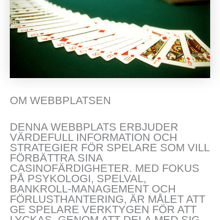
OM WEBBPLATSEN
DENNA WEBBPLATS ERBJUDER
VÄRDEFULL INFORMATION OCH
STRATEGIER FÖR SPELARE SOM VILL
FÖRBÄTTRA SINA
CASINOFÄRDIGHETER. MED FOKUS
PÅ PSYKOLOGI, SPELVAL,
BANKROLL-MANAGEMENT OCH
FÖRLUSTHANTERING, ÄR MÅLET ATT
GE SPELARE VERKTYGEN FÖR ATT
LYCKAS. GENOM ATT DELA MED SIG