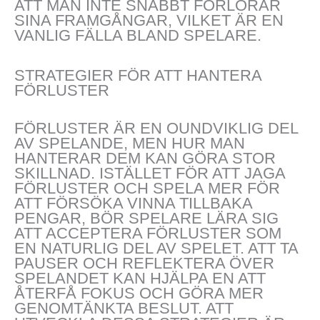
ATT MAN INTE SNABBT FÖRLORAR
SINA FRAMGÅNGAR, VILKET ÄR EN
VANLIG FÄLLA BLAND SPELARE.
STRATEGIER FÖR ATT HANTERA
FÖRLUSTER
FÖRLUSTER ÄR EN OUNDVIKLIG DEL
AV SPELANDE, MEN HUR MAN
HANTERAR DEM KAN GÖRA STOR
SKILLNAD. ISTÄLLET FÖR ATT JAGA
FÖRLUSTER OCH SPELA MER FÖR
ATT FÖRSÖKA VINNA TILLBAKA
PENGAR, BÖR SPELARE LÄRA SIG
ATT ACCEPTERA FÖRLUSTER SOM
EN NATURLIG DEL AV SPELET. ATT TA
PAUSER OCH REFLEKTERA ÖVER
SPELANDET KAN HJÄLPA EN ATT
ÅTERFÅ FOKUS OCH GÖRA MER
GENOMTÄNKTA BESLUT. ATT