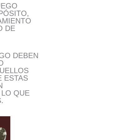
UEGO
PÓSITO,
AMIENTO
O DE
EGO DEBEN
O
QUELLOS
E ESTAS
N
 LO QUE
.