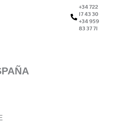
+34 722
17 43 30
+34 959
83 37 71
SPAÑA
E