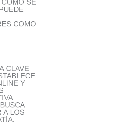
 CÓMO SE
 PUEDE
RES COMO
VA CLAVE
ESTABLECE
LINE Y
S
IVA
 BUSCA
 A LOS
TÍA.