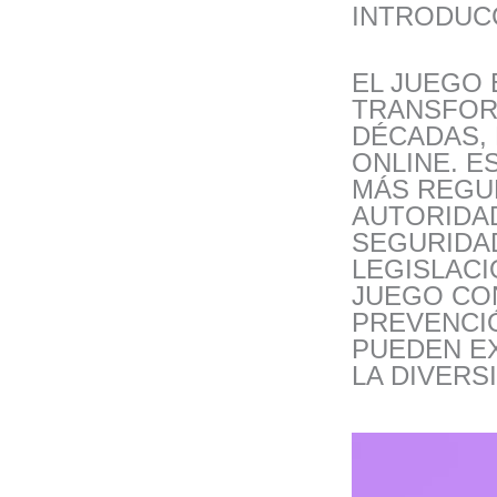
INTRODUC
EL JUEGO 
TRANSFORM
DÉCADAS, 
ONLINE. E
MÁS REGU
AUTORIDA
SEGURIDAD
LEGISLACI
JUEGO CO
PREVENCIÓ
PUEDEN E
LA DIVERS