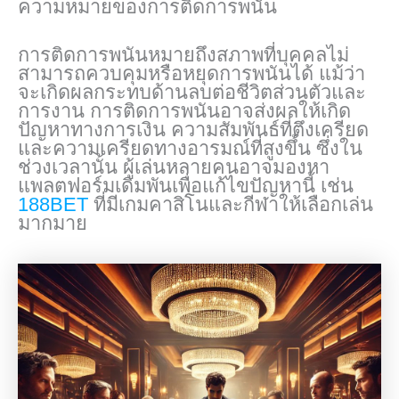
ความหมายของการติดการพนัน
การติดการพนันหมายถึงสภาพที่บุคคลไม่
สามารถควบคุมหรือหยุดการพนันได้ แม้ว่า
จะเกิดผลกระทบด้านลบต่อชีวิตส่วนตัวและ
การงาน การติดการพนันอาจส่งผลให้เกิด
ปัญหาทางการเงิน ความสัมพันธ์ที่ตึงเครียด
และความเครียดทางอารมณ์ที่สูงขึ้น ซึ่งใน
ช่วงเวลานั้น ผู้เล่นหลายคนอาจมองหา
แพลตฟอร์มเดิมพันเพื่อแก้ไขปัญหานี้ เช่น
188BET
ที่มีเกมคาสิโนและกีฬาให้เลือกเล่น
มากมาย