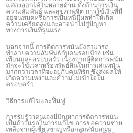
แสดงออกได้ในหลายด้าน ทั้งด้านการเงิน
ความสัมพันธ์ และสุขภาพจิต การใช้เงินที่มี
อยู่จนหมดหรือการเป็นหนี้มีผลทำให้เกิด
ความเครียดสูงและอาจนำไปสู่ปัญหา
ทางการเงินที่รุนแรง
นอกจากนี้ การติดการพนันยังสามารถ
ทำลายความสัมพันธ์กับคนรอบข้าง เช่น
เพื่อนและครอบครัว เนื่องจากผู้ติดการพนัน
มักจะใช้เวลาหรือทรัพย์สินในการเล่นพนัน
มากกว่าเวลาที่จะอยู่กับคนที่รัก ซึ่งส่งผลให้
เกิดความเหงาและความไม่เข้าใจใน
ครอบครัว
วิธีการแก้ไขและฟื้นฟู
การรับรู้ว่าตนเองมีปัญหาการติดการพนัน
เป็นก้าวแรกในการแก้ไข การขอความช่วย
เหลือจากผู้เชี่ยวชาญหรือกลุ่มสนับสนุน