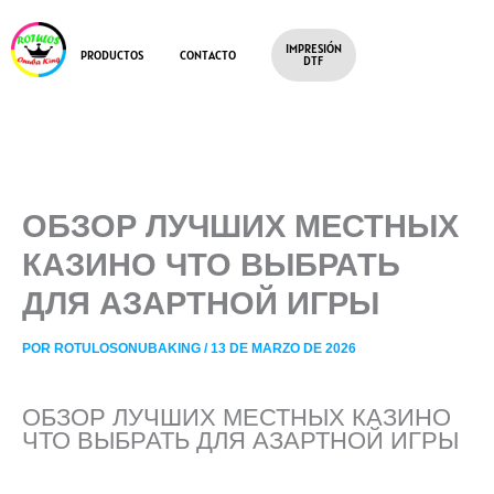
IR
AL
IMPRESIÓN
CONTENIDO
PRODUCTOS
CONTACTO
DTF
ОБЗОР ЛУЧШИХ МЕСТНЫХ
КАЗИНО ЧТО ВЫБРАТЬ
ДЛЯ АЗАРТНОЙ ИГРЫ
POR
ROTULOSONUBAKING
/
13 DE MARZO DE 2026
ОБЗОР ЛУЧШИХ МЕСТНЫХ КАЗИНО
ЧТО ВЫБРАТЬ ДЛЯ АЗАРТНОЙ ИГРЫ