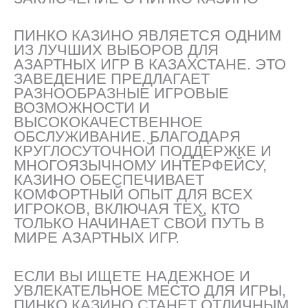
ПИНКО КАЗИНО ЯВЛЯЕТСЯ ОДНИМ
ИЗ ЛУЧШИХ ВЫБОРОВ ДЛЯ
АЗАРТНЫХ ИГР В КАЗАХСТАНЕ. ЭТО
ЗАВЕДЕНИЕ ПРЕДЛАГАЕТ
РАЗНООБРАЗНЫЕ ИГРОВЫЕ
ВОЗМОЖНОСТИ И
ВЫСОКОКАЧЕСТВЕННОЕ
ОБСЛУЖИВАНИЕ. БЛАГОДАРЯ
КРУГЛОСУТОЧНОЙ ПОДДЕРЖКЕ И
МНОГОЯЗЫЧНОМУ ИНТЕРФЕЙСУ,
КАЗИНО ОБЕСПЕЧИВАЕТ
КОМФОРТНЫЙ ОПЫТ ДЛЯ ВСЕХ
ИГРОКОВ, ВКЛЮЧАЯ ТЕХ, КТО
ТОЛЬКО НАЧИНАЕТ СВОЙ ПУТЬ В
МИРЕ АЗАРТНЫХ ИГР.
ЕСЛИ ВЫ ИЩЕТЕ НАДЕЖНОЕ И
УВЛЕКАТЕЛЬНОЕ МЕСТО ДЛЯ ИГРЫ,
ПИНКО КАЗИНО СТАНЕТ ОТЛИЧНЫМ