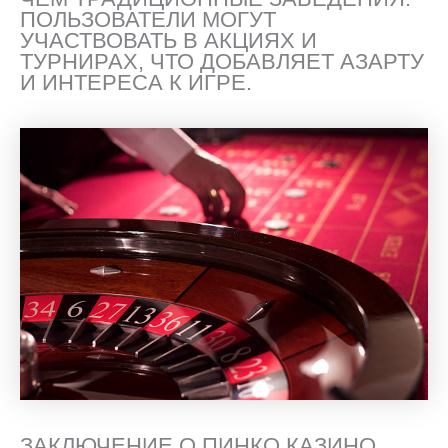
ПОЛЬЗОВАТЕЛИ МОГУТ
УЧАСТВОВАТЬ В АКЦИЯХ И
ТУРНИРАХ, ЧТО ДОБАВЛЯЕТ АЗАРТУ
И ИНТЕРЕСА К ИГРЕ.
ЗАКЛЮЧЕНИЕ О ПИНКО КАЗИНО