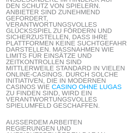
DEN SCHUTZ VON SPIELERN.
ANBIETER SIND ZUNEHMEND
GEFORDERT,
VERANTWORTUNGSVOLLES
GLÜCKSSPIEL ZU FÖRDERN UND
SICHERZUSTELLEN, DASS IHRE
PLATTFORMEN KEINE SUCHTGEFAHR
DARSTELLEN. MASSNAHMEN WIE L
IMITS FÜR EINSÄTZE UND Z
EITKONTROLLEN SIND M
ITTLERWEILE STANDARD IN VIELEN O
NLINE-CASINOS. DURCH SOLCHE I
NITIATIVEN, DIE IN MODERNEN C
ASINOS WIE
CASINO OHNE LUGAS
ZU FINDEN SIND, WIRD EIN
VERANTWORTUNGSVOLLES
SPIELUMFELD GESCHAFFEN.
AUSSERDEM ARBEITEN R
EGIERUNGEN UND A