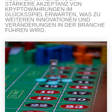
TÄRKERE AKZEPTANZ VON K
RYPTOWÄHRUNGEN IM G
LÜCKSSPIEL ERWARTEN, WAS ZU W
EITEREN INNOVATIONEN UND V
ERÄNDERUNGEN IN DER BRANCHE F
ÜHREN WIRD.