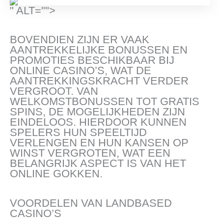
" ALT="">
BOVENDIEN ZIJN ER VAAK
AANTREKKELIJKE BONUSSEN EN
PROMOTIES BESCHIKBAAR BIJ
ONLINE CASINO’S, WAT DE
AANTREKKINGSKRACHT VERDER
VERGROOT. VAN
WELKOMSTBONUSSEN TOT GRATIS
SPINS, DE MOGELIJKHEDEN ZIJN
EINDELOOS. HIERDOOR KUNNEN
SPELERS HUN SPEELTIJD
VERLENGEN EN HUN KANSEN OP
WINST VERGROTEN, WAT EEN
BELANGRIJK ASPECT IS VAN HET
ONLINE GOKKEN.
VOORDELEN VAN LANDBASED
CASINO’S