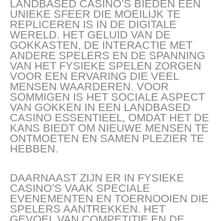
LANDBASED CASINO’S BIEDEN EEN
UNIEKE SFEER DIE MOEILIJK TE
REPLICEREN IS IN DE DIGITALE
WERELD. HET GELUID VAN DE
GOKKASTEN, DE INTERACTIE MET
ANDERE SPELERS EN DE SPANNING
VAN HET FYSIEKE SPELEN ZORGEN
VOOR EEN ERVARING DIE VEEL
MENSEN WAARDEREN. VOOR
SOMMIGEN IS HET SOCIALE ASPECT
VAN GOKKEN IN EEN LANDBASED
CASINO ESSENTIEEL, OMDAT HET DE
KANS BIEDT OM NIEUWE MENSEN TE
ONTMOETEN EN SAMEN PLEZIER TE
HEBBEN.
DAARNAAST ZIJN ER IN FYSIEKE
CASINO’S VAAK SPECIALE
EVENEMENTEN EN TOERNOOIEN DIE
SPELERS AANTREKKEN. HET
GEVOEL VAN COMPETITIE EN DE