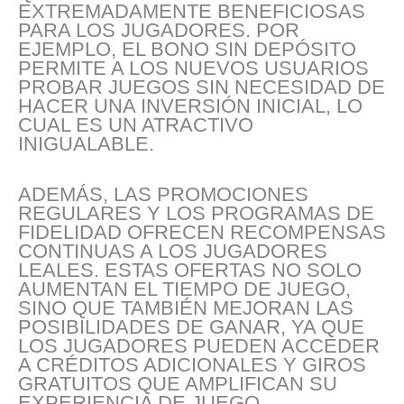
EXTREMADAMENTE BENEFICIOSAS
PARA LOS JUGADORES. POR
EJEMPLO, EL BONO SIN DEPÓSITO
PERMITE A LOS NUEVOS USUARIOS
PROBAR JUEGOS SIN NECESIDAD DE
HACER UNA INVERSIÓN INICIAL, LO
CUAL ES UN ATRACTIVO
INIGUALABLE.
ADEMÁS, LAS PROMOCIONES
REGULARES Y LOS PROGRAMAS DE
FIDELIDAD OFRECEN RECOMPENSAS
CONTINUAS A LOS JUGADORES
LEALES. ESTAS OFERTAS NO SOLO
AUMENTAN EL TIEMPO DE JUEGO,
SINO QUE TAMBIÉN MEJORAN LAS
POSIBILIDADES DE GANAR, YA QUE
LOS JUGADORES PUEDEN ACCEDER
A CRÉDITOS ADICIONALES Y GIROS
GRATUITOS QUE AMPLIFICAN SU
EXPERIENCIA DE JUEGO.