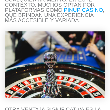
CONTEXTO, MUCHOS OPTAN POR
PLATAFORMAS COMO
PINUP CASINO
,
QUE BRINDAN UNA EXPERIENCIA
MÁS ACCESIBLE Y VARIADA.
OTRA VENTAJA SIGNIFICATIVA ES LA