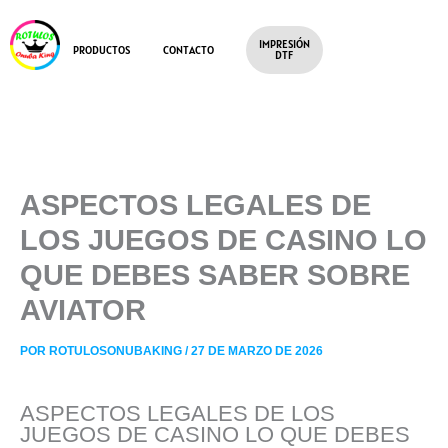
IR
AL
IMPRESIÓN
CONTENIDO
PRODUCTOS
CONTACTO
DTF
ASPECTOS LEGALES DE
LOS JUEGOS DE CASINO LO
QUE DEBES SABER SOBRE
AVIATOR
POR
ROTULOSONUBAKING
/
27 DE MARZO DE 2026
ASPECTOS LEGALES DE LOS
JUEGOS DE CASINO LO QUE DEBES