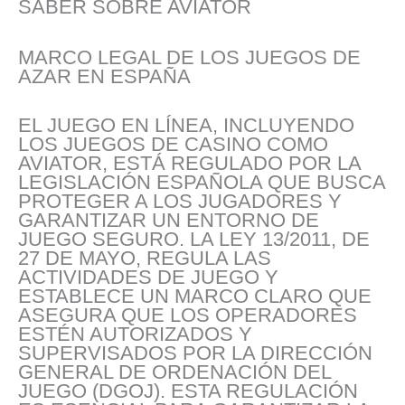
SABER SOBRE AVIATOR
MARCO LEGAL DE LOS JUEGOS DE
AZAR EN ESPAÑA
EL JUEGO EN LÍNEA, INCLUYENDO
LOS JUEGOS DE CASINO COMO
AVIATOR, ESTÁ REGULADO POR LA
LEGISLACIÓN ESPAÑOLA QUE BUSCA
PROTEGER A LOS JUGADORES Y
GARANTIZAR UN ENTORNO DE
JUEGO SEGURO. LA LEY 13/2011, DE
27 DE MAYO, REGULA LAS
ACTIVIDADES DE JUEGO Y
ESTABLECE UN MARCO CLARO QUE
ASEGURA QUE LOS OPERADORES
ESTÉN AUTORIZADOS Y
SUPERVISADOS POR LA DIRECCIÓN
GENERAL DE ORDENACIÓN DEL
JUEGO (DGOJ). ESTA REGULACIÓN