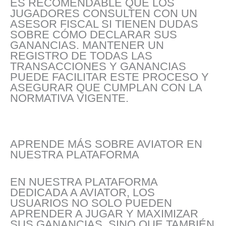
ES RECOMENDABLE QUE LOS
JUGADORES CONSULTEN CON UN
ASESOR FISCAL SI TIENEN DUDAS
SOBRE CÓMO DECLARAR SUS
GANANCIAS. MANTENER UN
REGISTRO DE TODAS LAS
TRANSACCIONES Y GANANCIAS
PUEDE FACILITAR ESTE PROCESO Y
ASEGURAR QUE CUMPLAN CON LA
NORMATIVA VIGENTE.
APRENDE MÁS SOBRE AVIATOR EN
NUESTRA PLATAFORMA
EN NUESTRA PLATAFORMA
DEDICADA A AVIATOR, LOS
USUARIOS NO SOLO PUEDEN
APRENDER A JUGAR Y MAXIMIZAR
SUS GANANCIAS, SINO QUE TAMBIÉN