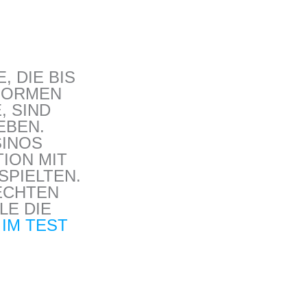
 DIE BIS
 FORMEN
, SIND
EBEN.
SINOS
TION MIT
SPIELTEN.
ECHTEN
LE DIE
 IM TEST