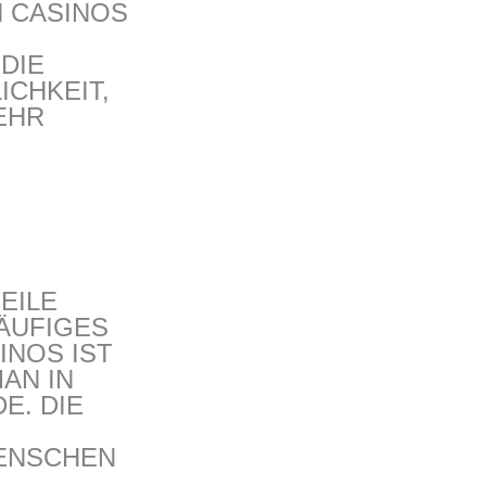
CASINOS N
E O
HKEIT, D
R S
EILE
HÄUFIGES
INOS IST
AN IN
E. DIE
MENSCHEN