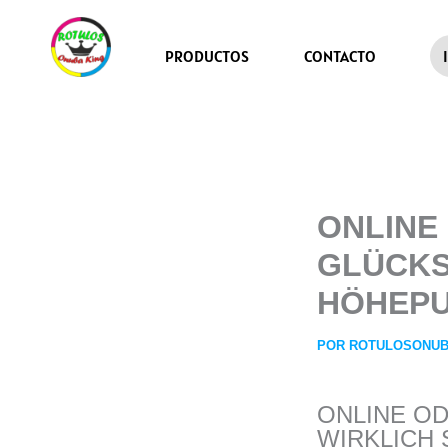
IR
AL
CONTENIDO
PRODUCTOS
CONTACTO
ONLINE
GLÜCKS
HÖHEP
POR
ROTULOSONU
ONLINE OD
WIRKLICH