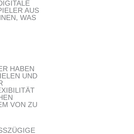
DIGITALE
PIELER AUS
NNEN, WAS
R HABEN J
ELEN UND M
G
BILITÄT Z
EN L
 VON ZU H
SZÜGIGE B