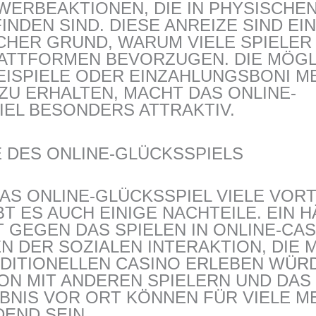
ERBEAKTIONEN, DIE IN PHYSISCHEN 
NDEN SIND. DIESE ANREIZE SIND EIN W
ER GRUND, WARUM VIELE SPIELER DI
TTFORMEN BEVORZUGEN. DIE MÖGLIC
SPIELE ODER EINZAHLUNGSBONI MEH
ZU ERHALTEN, MACHT DAS ONLINE-G
EL BESONDERS ATTRAKTIV.
 DES ONLINE-GLÜCKSSPIELS
S ONLINE-GLÜCKSSPIEL VIELE VORT
IBT ES AUCH EINIGE NACHTEILE. EIN 
GEGEN DAS SPIELEN IN ONLINE-CAS
N DER SOZIALEN INTERAKTION, DIE M
DITIONELLEN CASINO ERLEBEN WÜRD
ON MIT ANDEREN SPIELERN UND DAS
EBNIS VOR ORT KÖNNEN FÜR VIELE 
END SEIN.