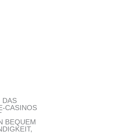
 DAS
E-CASINOS
T
EN BEQUEM
DIGKEIT,