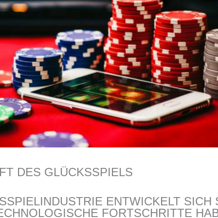
FT DES GLÜCKSSPIELS
SSPIELINDUSTRIE ENTWICKELT SICH
TECHNOLOGISCHE FORTSCHRITTE HA