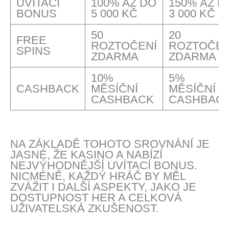
UVÍTACÍ
100% AŽ DO
150% AŽ D
BONUS
5 000 KČ
3 000 KČ
50
20
FREE
ROZTOČENÍ
ROZTOČEN
SPINS
ZDARMA
ZDARMA
10%
5%
CASHBACK
MĚSÍČNÍ
MĚSÍČNÍ
CASHBACK
CASHBAC
NA ZÁKLADĚ TOHOTO SROVNÁNÍ JE
JASNÉ, ŽE KASINO A NABÍZÍ
NEJVÝHODNĚJŠÍ UVÍTACÍ BONUS.
NICMÉNĚ, KAŽDÝ HRÁČ BY MĚL
ZVÁŽIT I DALŠÍ ASPEKTY, JAKO JE
DOSTUPNOST HER A CELKOVÁ
UŽIVATELSKÁ ZKUŠENOST.