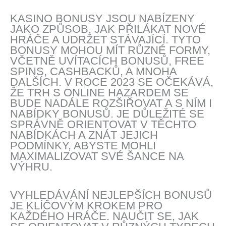
KASINO BONUSY JSOU NABÍZENY
JAKO ZPŮSOB, JAK PŘILÁKAT NOVÉ
HRÁČE A UDRŽET STÁVAJÍCÍ. TYTO
BONUSY MOHOU MÍT RŮZNÉ FORMY,
VČETNĚ UVÍTACÍCH BONUSŮ, FREE
SPINS, CASHBACKŮ, A MNOHA
DALŠÍCH. V ROCE 2023 SE OČEKÁVÁ,
ŽE TRH S ONLINE HAZARDEM SE
BUDE NADÁLE ROZŠIŘOVAT A S NÍM I
NABÍDKY BONUSŮ. JE DŮLEŽITÉ SE
SPRÁVNĚ ORIENTOVAT V TĚCHTO
NABÍDKÁCH A ZNÁT JEJICH
PODMÍNKY, ABYSTE MOHLI
MAXIMALIZOVAT SVÉ ŠANCE NA
VÝHRU.
VYHLEDÁVÁNÍ NEJLEPŠÍCH BONUSŮ
JE KLÍČOVÝM KROKEM PRO
KAŽDÉHO HRÁČE. NAUČIT SE, JAK