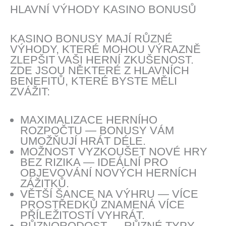
HLAVNÍ VÝHODY KASINO BONUSŮ
KASINO BONUSY MAJÍ RŮZNÉ
VÝHODY, KTERÉ MOHOU VÝRAZNĚ
ZLEPŠIT VAŠI HERNÍ ZKUŠENOST.
ZDE JSOU NĚKTERÉ Z HLAVNÍCH
BENEFITŮ, KTERÉ BYSTE MĚLI
ZVÁŽIT:
MAXIMALIZACE HERNÍHO
ROZPOČTU — BONUSY VÁM
UMOŽŇUJÍ HRÁT DÉLE.
MOŽNOST VYZKOUŠET NOVÉ HRY
BEZ RIZIKA — IDEÁLNÍ PRO
OBJEVOVÁNÍ NOVÝCH HERNÍCH
ZÁŽITKŮ.
VĚTŠÍ ŠANCE NA VÝHRU — VÍCE
PROSTŘEDKŮ ZNAMENÁ VÍCE
PŘÍLEŽITOSTÍ VYHRÁT.
RŮZNORODOST — RŮZNÉ TYPY