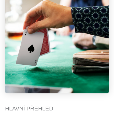
HLAVNÍ PŘEHLED