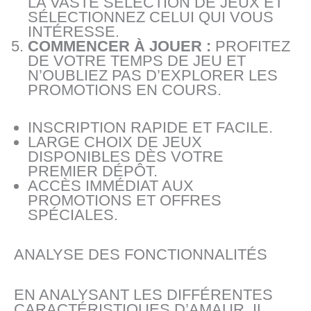
LA VASTE SÉLECTION DE JEUX ET
SÉLECTIONNEZ CELUI QUI VOUS
INTÉRESSE.
COMMENCER À JOUER :
PROFITEZ
DE VOTRE TEMPS DE JEU ET
N’OUBLIEZ PAS D’EXPLORER LES
PROMOTIONS EN COURS.
INSCRIPTION RAPIDE ET FACILE.
LARGE CHOIX DE JEUX
DISPONIBLES DÈS VOTRE
PREMIER DÉPÔT.
ACCÈS IMMÉDIAT AUX
PROMOTIONS ET OFFRES
SPÉCIALES.
ANALYSE DES FONCTIONNALITÉS
EN ANALYSANT LES DIFFÉRENTES
CARACTÉRISTIQUES D’AMAUR, IL