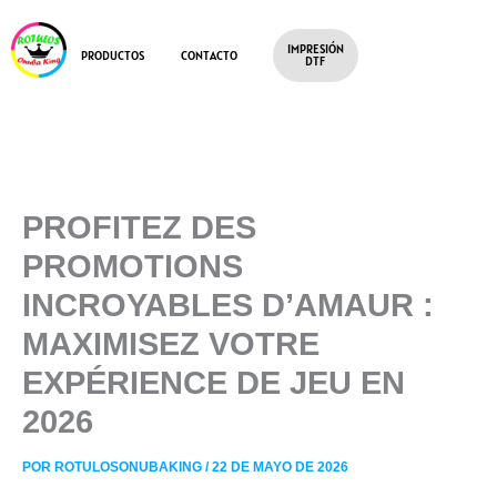
IR
AL
IMPRESIÓN
CONTENIDO
PRODUCTOS
CONTACTO
DTF
PROFITEZ DES
PROMOTIONS
INCROYABLES D’AMAUR :
MAXIMISEZ VOTRE
EXPÉRIENCE DE JEU EN
2026
POR
ROTULOSONUBAKING
/
22 DE MAYO DE 2026