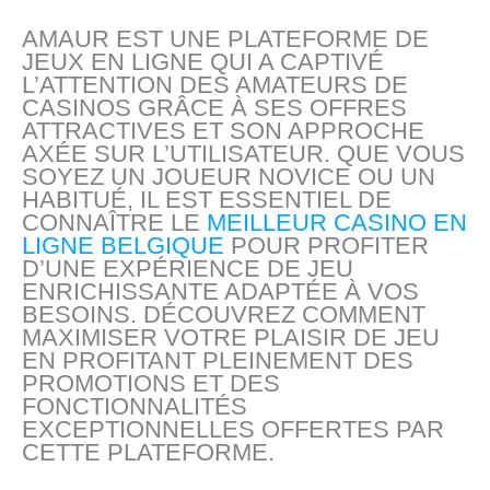
AMAUR EST UNE PLATEFORME DE
JEUX EN LIGNE QUI A CAPTIVÉ
L’ATTENTION DES AMATEURS DE
CASINOS GRÂCE À SES OFFRES
ATTRACTIVES ET SON APPROCHE
AXÉE SUR L’UTILISATEUR. QUE VOUS
SOYEZ UN JOUEUR NOVICE OU UN
HABITUÉ, IL EST ESSENTIEL DE
CONNAÎTRE LE
MEILLEUR CASINO EN
LIGNE BELGIQUE
POUR PROFITER
D’UNE EXPÉRIENCE DE JEU
ENRICHISSANTE ADAPTÉE À VOS
BESOINS. DÉCOUVREZ COMMENT
MAXIMISER VOTRE PLAISIR DE JEU
EN PROFITANT PLEINEMENT DES
PROMOTIONS ET DES
FONCTIONNALITÉS
EXCEPTIONNELLES OFFERTES PAR
CETTE PLATEFORME.