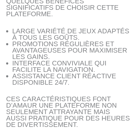
QUELQUES BÉNÉFICES
SIGNIFICATIFS DE CHOISIR CETTE
PLATEFORME.
LARGE VARIÉTÉ DE JEUX ADAPTÉS
À TOUS LES GOÛTS.
PROMOTIONS RÉGULIÈRES ET
AVANTAGEUSES POUR MAXIMISER
LES GAINS.
INTERFACE CONVIVIALE QUI
FACILITE LA NAVIGATION.
ASSISTANCE CLIENT RÉACTIVE
DISPONIBLE 24/7.
CES CARACTÉRISTIQUES FONT
D’AMAUR UNE PLATEFORME NON
SEULEMENT ATTRAYANTE MAIS
AUSSI PRATIQUE POUR DES HEURES
DE DIVERTISSEMENT.