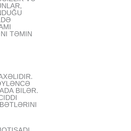
UNLAR,
UNDUĞU
LDƏ
AMI
NI TƏMIN
XƏLIDIR.
 ƏYLƏNCƏ
ADA BILƏR.
CIDDI
IBƏTLƏRINI
IQTISADI