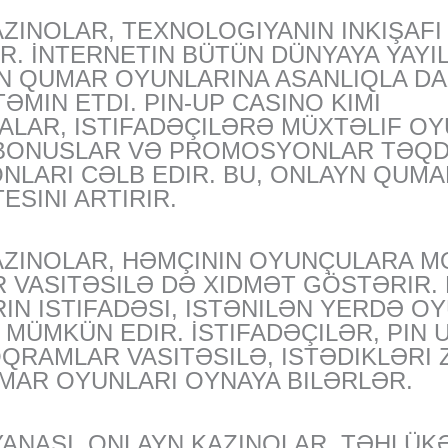
ZINOLAR, TEXNOLOGIYANIN INKIŞAFI 
IR. İNTERNETIN BÜTÜN DÜNYAYA YAYI
N QUMAR OYUNLARINA ASANLIQLA DA
TƏMIN ETDI. PIN-UP CASINO KIMI
LAR, ISTIFADƏÇILƏRƏ MÜXTƏLIF O
 BONUSLAR VƏ PROMOSYONLAR TƏQD
NLARI CƏLB EDIR. BU, ONLAYN QUMA
ESINI ARTIRIR.
ZINOLAR, HƏMÇININ OYUNÇULARA M
 VASITƏSILƏ DƏ XIDMƏT GÖSTƏRIR.
IN ISTIFADƏSI, ISTƏNILƏN YERDƏ O
MÜMKÜN EDIR. İSTIFADƏÇILƏR, PIN U
QRAMLAR VASITƏSILƏ, ISTƏDIKLƏRI
MAR OYUNLARI OYNAYA BILƏRLƏR.
ANAŞI, ONLAYN KAZINOLAR, TƏHLÜKƏ