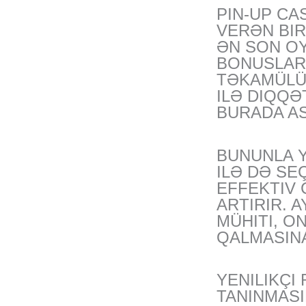
PIN-UP CA
VERƏN BIR
ƏN SON OY
BONUSLARI
TƏKAMÜLÜN
ILƏ DIQQƏ
BURADA AS
BUNUNLA Y
ILƏ DƏ SE
EFFEKTIV 
ARTIRIR. 
MÜHITI, 
QALMASIN
YENILIKÇI
TANINMASI