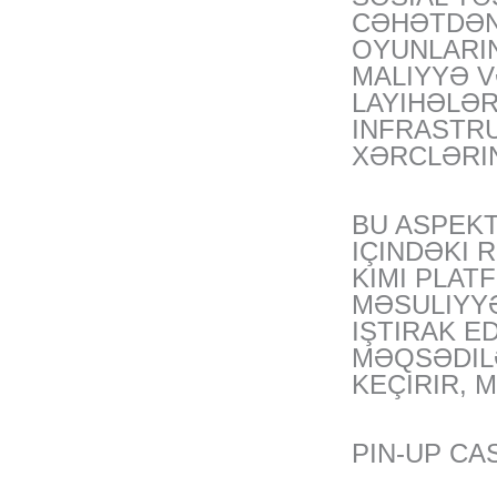
CƏHƏTDƏN
OYUNLARI
MALIYYƏ V
LAYIHƏLƏR
INFRASTRU
XƏRCLƏRI
BU ASPEKT
IÇINDƏKI 
KIMI PLAT
MƏSULIYYƏ
IŞTIRAK E
MƏQSƏDIL
KEÇIRIR, 
PIN-UP CA