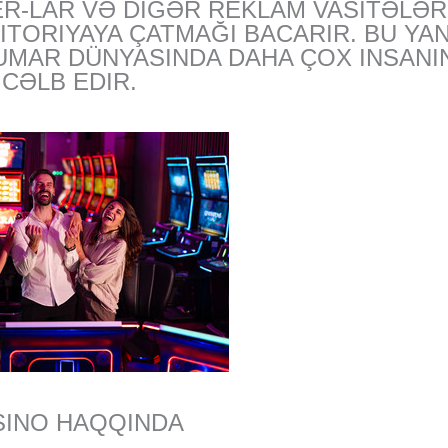
R-LAR VƏ DIGƏR REKLAM VASITƏLƏRI
ITORIYAYA ÇATMAĞI BACARIR. BU YA
UMAR DÜNYASINDA DAHA ÇOX INSANI
 CƏLB EDIR.
SINO HAQQINDA