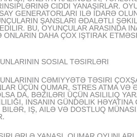
INSIPLƏRINƏ CIDDI YANAŞIRLAR. OY
SAY GENERATORLARI ILƏ IDARƏ OL
NÇULARIN ŞANSLARI ƏDALƏTLI ŞƏKI
DILIR. BU, OYUNÇULAR ARASINDA IN
Ə ONLARIN DAHA ÇOX IŞTIRAK ETMƏSI
NLARININ SOSIAL TƏSIRLƏRI
NLARININ CƏMIYYƏTƏ TƏSIRI ÇOXŞA
NLAR ÜÇÜN QUMAR, STRES ATMA VƏ
OLSA DA, BƏZILƏRI ÜÇÜN ASILILIQ YAR
LILIĞI, INSANIN GÜNDƏLIK HƏYATINA 
 BILƏR, IŞ, AILƏ VƏ DOSTLUQ MÜNAS
R.
SIRLƏRLƏ YANAŞI, QUMAR OYUNLARI 