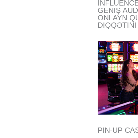
INFLUENCE
GENIŞ AUD
ONLAYN Q
DIQQƏTINI
PIN-UP CA