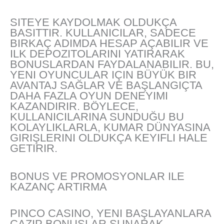
SITEYE KAYDOLMAK OLDUKÇA
BASITTIR. KULLANICILAR, SADECE
BIRKAÇ ADIMDA HESAP AÇABILIR VE
ILK DEPOZITOLARINI YATIRARAK
BONUSLARDAN FAYDALANABILIR. BU,
YENI OYUNCULAR IÇIN BÜYÜK BIR
AVANTAJ SAĞLAR VE BAŞLANGIÇTA
DAHA FAZLA OYUN DENEYIMI
KAZANDIRIR. BÖYLECE,
KULLANICILARINA SUNDUĞU BU
KOLAYLIKLARLA, KUMAR DÜNYASINA
GIRIŞLERINI OLDUKÇA KEYIFLI HALE
GETIRIR.
BONUS VE PROMOSYONLAR ILE
KAZANÇ ARTIRMA
PINCO CASINO, YENI BAŞLAYANLARA
CAZIP BONUSLAR SUNARAK