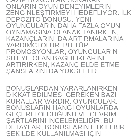
ONLARIN OYUN DENEYIMLERINI
ZENGINLEŞTIRMEYI HEDEFLIYOR. İLK
DEPOZITO BONUSU, YENI
OYUNCULARIN DAHA FAZLA OYUN
OYNAMASINA OLANAK TANIRKEN,
KAZANÇLARINI DA ARTIRMALARINA
YARDIMCI OLUR. BU TÜR
PROMOSYONLAR, OYUNCULARIN
SITEYE OLAN BAĞLILIKLARINI
ARTIRIRKEN, KAZANÇ ELDE ETME
ŞANSLARINI DA YÜKSELTIR.
BONUSLARDAN YARARLANIRKEN
DIKKAT EDILMESI GEREKEN BAZI
KURALLAR VARDIR. OYUNCULAR,
BONUSLARIN HANGI OYUNLARDA
GEÇERLI OLDUĞUNU VE ÇEVRIM
ŞARTLARINI INCELEMELIDIR. BU
DETAYLAR, BONUSLARIN ETKILI BIR
ŞEKILDE KULLANILMASI IÇIN