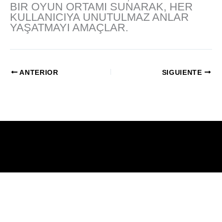
BIR OYUN ORTAMI SUNARAK, HER
KULLANICIYA UNUTULMAZ ANLAR
YAŞATMAYI AMAÇLAR.
ANTERIOR
SIGUIENTE