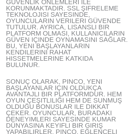
GÜVENLIK ÖNLEMLERI ILE
KORUNMAKTADIR. SSL ŞIFRELEME
TEKNOLOJISI SAYESINDE,
OYUNCULARIN VERILERI GÜVENDE
TUTULUR. AYRICA, LISANSLI BIR
PLATFORM OLMASI, KULLANICILARIN
GÜVEN IÇINDE OYNAMASINI SAĞLAR.
BU, YENI BAŞLAYANLARIN
KENDILERINI RAHAT
HISSETMELERINE KATKIDA
BULUNUR.
SONUÇ OLARAK, PINCO, YENI
BAŞLAYANLAR IÇIN OLDUKÇA
AVANTAJLI BIR PLATFORMDUR. HEM
OYUN ÇEŞITLILIĞI HEM DE SUNMUŞ
OLDUĞU BONUSLAR ILE DIKKAT
ÇEKER. OYUNCULAR, BURADAKI
DENEYIMLERI SAYESINDE KUMAR
DÜNYASINA KEYIFLI BIR GIRIŞ
YAPABILIRLER. PINCO, EĞLENCELI