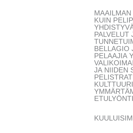
MAAILMAN
KUIN PELI
YHDISTYVÄ
PALVELUT
TUNNETUIM
BELLAGIO 
PELAAJIA 
VALIKOIMA
JA NIIDEN 
PELISTRAT
KULTTUURI
YMMÄRTÄMI
ETULYÖNTI
KUULUISIMP