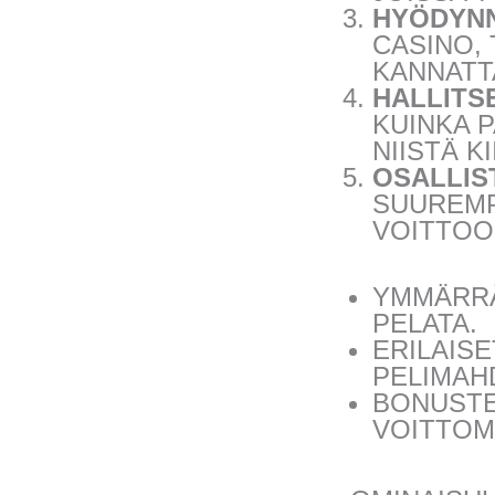
HYÖDYNN
CASINO, 
KANNATT
HALLITS
KUINKA P
NIISTÄ KI
OSALLIS
SUUREMP
VOITTOO
YMMÄRRÄ
PELATA.
ERILAISE
PELIMAH
BONUSTE
VOITTOM