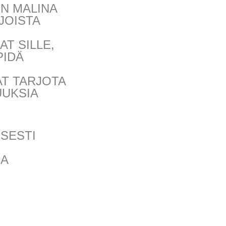
N MALINA
JOISTA
T SILLE,
PIDÄ
T TARJOTA
UUKSIA
SESTI
IA