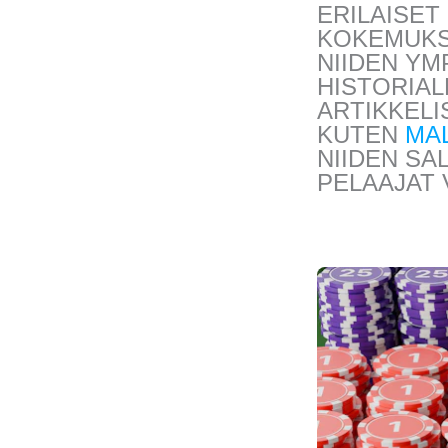
ERILAISET
KOKEMUKSI
NIIDEN YM
HISTORIAL
ARTIKKELI
KUTEN
MA
NIIDEN SA
PELAAJAT 