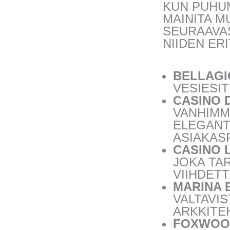
KUN PUHU
MAINITA M
SEURAAVAS
NIIDEN ERI
BELLAGI
VESIESI
CASINO 
VANHIMM
ELEGANT
ASIAKAS
CASINO 
JOKA TA
VIIHDETT
MARINA 
VALTAVIS
ARKKITE
FOXWOOD