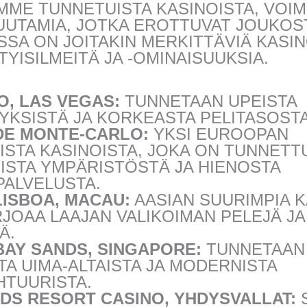
MME TUNNETUISTA KASINOISTA, VOI
UUTAMIA, JOTKA EROTTUVAT JOUKOS
SA ON JOITAKIN MERKITTÄVIÄ KASIN
TYISILMEITÄ JA -OMINAISUUKSIA.
O, LAS VEGAS:
TUNNETAAN UPEISTA
TYKSISTÄ JA KORKEASTA PELITASOSTA
DE MONTE-CARLO:
YKSI EUROOPAN
ISTA KASINOISTA, JOKA ON TUNNETT
ISTA YMPÄRISTÖSTÄ JA HIENOSTA
PALVELUSTA.
LISBOA, MACAU:
AASIAN SUURIMPIA K
RJOAA LAAJAN VALIKOIMAN PELEJÄ JA
Ä.
BAY SANDS, SINGAPORE:
TUNNETAAN
TA UIMA-ALTAISTA JA MODERNISTA
HTUURISTA.
S RESORT CASINO, YHDYSVALLAT: