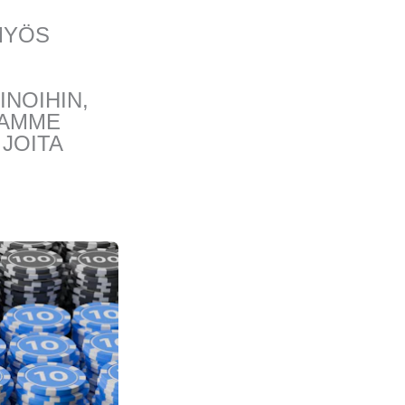
MYÖS
INOIHIN,
TAMME
 JOITA