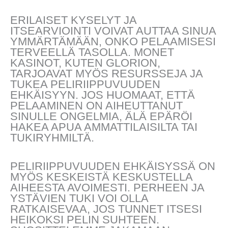
ERILAISET KYSELYT JA
ITSEARVIOINTI VOIVAT AUTTAA SINUA
YMMÄRTÄMÄÄN, ONKO PELAAMISESI
TERVEELLÄ TASOLLA. MONET
KASINOT, KUTEN GLORION,
TARJOAVAT MYÖS RESURSSEJA JA
TUKEA PELIRIIPPUVUUDEN
EHKÄISYYN. JOS HUOMAAT, ETTÄ
PELAAMINEN ON AIHEUTTANUT
SINULLE ONGELMIA, ÄLÄ EPÄRÖI
HAKEA APUA AMMATTILAISILTA TAI
TUKIRYHMILTÄ.
PELIRIIPPUVUUDEN EHKÄISYSSÄ ON
MYÖS KESKEISTÄ KESKUSTELLA
AIHEESTA AVOIMESTI. PERHEEN JA
YSTÄVIEN TUKI VOI OLLA
RATKAISEVAA, JOS TUNNET ITSESI
HEIKOKSI PELIN SUHTEEN.