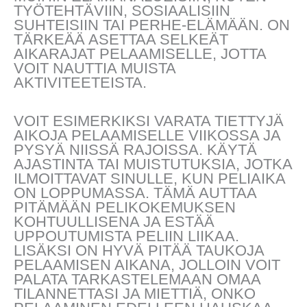
TYÖTEHTÄVIIN, SOSIAALISIIN
SUHTEISIIN TAI PERHE-ELÄMÄÄN. ON
TÄRKEÄÄ ASETTAA SELKEÄT
AIKARAJAT PELAAMISELLE, JOTTA
VOIT NAUTTIA MUISTA
AKTIVITEETEISTA.
VOIT ESIMERKIKSI VARATA TIETTYJÄ
AIKOJA PELAAMISELLE VIIKOSSA JA
PYSYÄ NIISSÄ RAJOISSA. KÄYTÄ
AJASTINTA TAI MUISTUTUKSIA, JOTKA
ILMOITTAVAT SINULLE, KUN PELIAIKA
ON LOPPUMASSA. TÄMÄ AUTTAA
PITÄMÄÄN PELIKOKEMUKSEN
KOHTUULLISENA JA ESTÄÄ
UPPOUTUMISTA PELIIN LIIKAA.
LISÄKSI ON HYVÄ PITÄÄ TAUKOJA
PELAAMISEN AIKANA, JOLLOIN VOIT
PALATA TARKASTELEMAAN OMAA
TILANNETTASI JA MIETTIÄ, ONKO