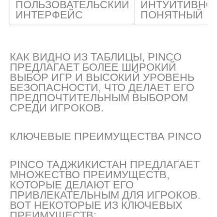
ПОЛЬЗОВАТЕЛЬСКИЙ
ИНТУИТИВНО
ИНТЕРФЕЙС
ПОНЯТНЫЙ
КАК ВИДНО ИЗ ТАБЛИЦЫ, PINCO
ПРЕДЛАГАЕТ БОЛЕЕ ШИРОКИЙ
ВЫБОР ИГР И ВЫСОКИЙ УРОВЕНЬ
БЕЗОПАСНОСТИ, ЧТО ДЕЛАЕТ ЕГО
ПРЕДПОЧТИТЕЛЬНЫМ ВЫБОРОМ
СРЕДИ ИГРОКОВ.
КЛЮЧЕВЫЕ ПРЕИМУЩЕСТВА PINCO
PINCO ТАДЖИКИСТАН ПРЕДЛАГАЕТ
МНОЖЕСТВО ПРЕИМУЩЕСТВ,
КОТОРЫЕ ДЕЛАЮТ ЕГО
ПРИВЛЕКАТЕЛЬНЫМ ДЛЯ ИГРОКОВ.
ВОТ НЕКОТОРЫЕ ИЗ КЛЮЧЕВЫХ
ПРЕИМУЩЕСТВ: