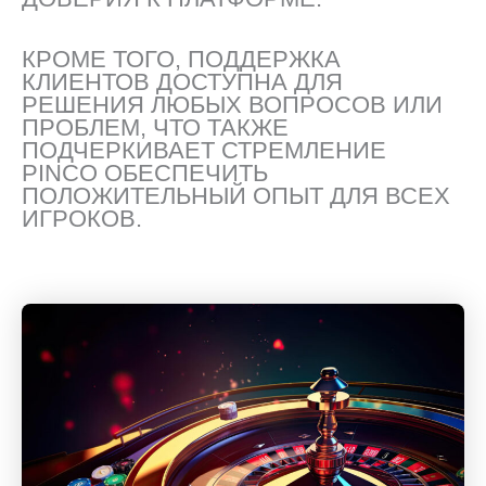
КРОМЕ ТОГО, ПОДДЕРЖКА
КЛИЕНТОВ ДОСТУПНА ДЛЯ
РЕШЕНИЯ ЛЮБЫХ ВОПРОСОВ ИЛИ
ПРОБЛЕМ, ЧТО ТАКЖЕ
ПОДЧЕРКИВАЕТ СТРЕМЛЕНИЕ
PINCO ОБЕСПЕЧИТЬ
ПОЛОЖИТЕЛЬНЫЙ ОПЫТ ДЛЯ ВСЕХ
ИГРОКОВ.