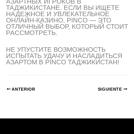
АЗАРТНЫХ ИГРОКОВ В
ТАДЖИКИСТАНЕ. ЕСЛИ ВЫ ИЩЕТЕ
НАДЕЖНОЕ И УВЛЕКАТЕЛЬНОЕ
ОНЛАЙН-КАЗИНО, PINCO — ЭТО
ОТЛИЧНЫЙ ВЫБОР, КОТОРЫЙ СТОИТ
РАССМОТРЕТЬ.
НЕ УПУСТИТЕ ВОЗМОЖНОСТЬ
ИСПЫТАТЬ УДАЧУ И НАСЛАДИТЬСЯ
АЗАРТОМ В PINCO ТАДЖИКИСТАН!
ANTERIOR
SIGUIENTE