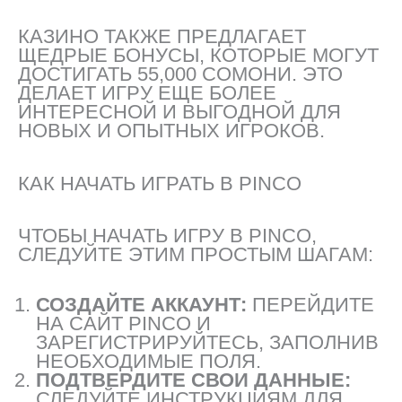
КАЗИНО ТАКЖЕ ПРЕДЛАГАЕТ
ЩЕДРЫЕ БОНУСЫ, КОТОРЫЕ МОГУТ
ДОСТИГАТЬ 55,000 СОМОНИ. ЭТО
ДЕЛАЕТ ИГРУ ЕЩЕ БОЛЕЕ
ИНТЕРЕСНОЙ И ВЫГОДНОЙ ДЛЯ
НОВЫХ И ОПЫТНЫХ ИГРОКОВ.
КАК НАЧАТЬ ИГРАТЬ В PINCO
ЧТОБЫ НАЧАТЬ ИГРУ В PINCO,
СЛЕДУЙТЕ ЭТИМ ПРОСТЫМ ШАГАМ:
СОЗДАЙТЕ АККАУНТ:
ПЕРЕЙДИТЕ
НА САЙТ PINCO И
ЗАРЕГИСТРИРУЙТЕСЬ, ЗАПОЛНИВ
НЕОБХОДИМЫЕ ПОЛЯ.
ПОДТВЕРДИТЕ СВОИ ДАННЫЕ:
СЛЕДУЙТЕ ИНСТРУКЦИЯМ ДЛЯ