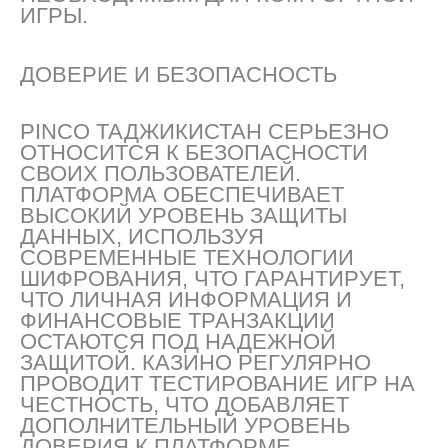
ИГРЫ.
ДОВЕРИЕ И БЕЗОПАСНОСТЬ
PINCO ТАДЖИКИСТАН СЕРЬЕЗНО
ОТНОСИТСЯ К БЕЗОПАСНОСТИ
СВОИХ ПОЛЬЗОВАТЕЛЕЙ.
ПЛАТФОРМА ОБЕСПЕЧИВАЕТ
ВЫСОКИЙ УРОВЕНЬ ЗАЩИТЫ
ДАННЫХ, ИСПОЛЬЗУЯ
СОВРЕМЕННЫЕ ТЕХНОЛОГИИ
ШИФРОВАНИЯ, ЧТО ГАРАНТИРУЕТ,
ЧТО ЛИЧНАЯ ИНФОРМАЦИЯ И
ФИНАНСОВЫЕ ТРАНЗАКЦИИ
ОСТАЮТСЯ ПОД НАДЕЖНОЙ
ЗАЩИТОЙ. КАЗИНО РЕГУЛЯРНО
ПРОВОДИТ ТЕСТИРОВАНИЕ ИГР НА
ЧЕСТНОСТЬ, ЧТО ДОБАВЛЯЕТ
ДОПОЛНИТЕЛЬНЫЙ УРОВЕНЬ
ДОВЕРИЯ К ПЛАТФОРМЕ.