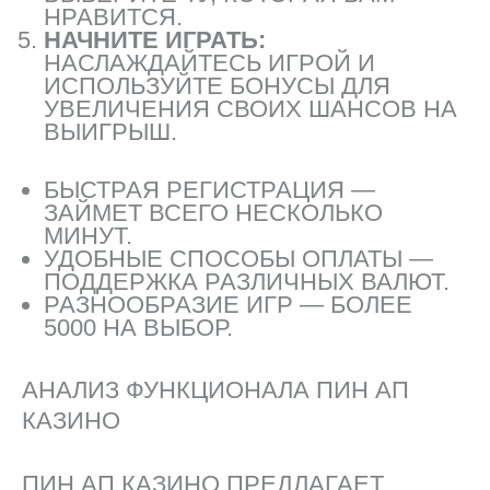
НРАВИТСЯ.
НАЧНИТЕ ИГРАТЬ:
НАСЛАЖДАЙТЕСЬ ИГРОЙ И
ИСПОЛЬЗУЙТЕ БОНУСЫ ДЛЯ
УВЕЛИЧЕНИЯ СВОИХ ШАНСОВ НА
ВЫИГРЫШ.
БЫСТРАЯ РЕГИСТРАЦИЯ —
ЗАЙМЕТ ВСЕГО НЕСКОЛЬКО
МИНУТ.
УДОБНЫЕ СПОСОБЫ ОПЛАТЫ —
ПОДДЕРЖКА РАЗЛИЧНЫХ ВАЛЮТ.
РАЗНООБРАЗИЕ ИГР — БОЛЕЕ
5000 НА ВЫБОР.
АНАЛИЗ ФУНКЦИОНАЛА ПИН АП
КАЗИНО
ПИН АП КАЗИНО ПРЕДЛАГАЕТ