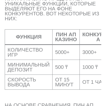
УНИКАЛЬНЫЕ ФУНКЦИИ, КОТОРЫЕ
ВЫДЕЛЯЮТ ЕГО НА ФОНЕ
КОНКУРЕНТОВ. ВОТ НЕКОТОРЫЕ ИЗ
НИХ:
ПИН АП
КОНКУР
ФУНКЦИЯ
КАЗИНО
A
КОЛИЧЕСТВО
5000+
3000+
ИГР
МИНИМАЛЬНЫЙ
500 ₸
1000 ₸
ДЕПОЗИТ
СКОРОСТЬ
ОТ 15
ОТ 1 ЧА
ВЫВОДА
МИНУТ
НА ОСНОВЕ СРАВНЕНИЯ, ПИН АП