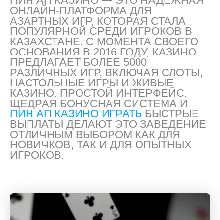
ПИН АП КАЗИНО — ЭТО НАДЕЖНАЯ
ОНЛАЙН-ПЛАТФОРМА ДЛЯ
АЗАРТНЫХ ИГР, КОТОРАЯ СТАЛА
ПОПУЛЯРНОЙ СРЕДИ ИГРОКОВ В
КАЗАХСТАНЕ. С МОМЕНТА СВОЕГО
ОСНОВАНИЯ В 2016 ГОДУ, КАЗИНО
ПРЕДЛАГАЕТ БОЛЕЕ 5000
РАЗЛИЧНЫХ ИГР, ВКЛЮЧАЯ СЛОТЫ,
НАСТОЛЬНЫЕ ИГРЫ И ЖИВЫЕ
КАЗИНО. ПРОСТОЙ ИНТЕРФЕЙС,
ЩЕДРАЯ БОНУСНАЯ СИСТЕМА И
ПИН АП КАЗИНО ИГРАТЬ
БЫСТРЫЕ
ВЫПЛАТЫ ДЕЛАЮТ ЭТО ЗАВЕДЕНИЕ
ОТЛИЧНЫМ ВЫБОРОМ КАК ДЛЯ
НОВИЧКОВ, ТАК И ДЛЯ ОПЫТНЫХ
ИГРОКОВ.