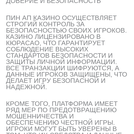
ДОВЕРИЕ И БЕЗОПАСНОСТЬ
ПИН АП КАЗИНО ОСУЩЕСТВЛЯЕТ
СТРОГИЙ КОНТРОЛЬ ЗА
БЕЗОПАСНОСТЬЮ СВОИХ ИГРОКОВ.
КАЗИНО ЛИЦЕНЗИРОВАНО В
КЮРАСАО, ЧТО ГАРАНТИРУЕТ
СОБЛЮДЕНИЕ ВЫСОКИХ
СТАНДАРТОВ БЕЗОПАСНОСТИ И
ЗАЩИТЫ ЛИЧНОЙ ИНФОРМАЦИИ.
ВСЕ ТРАНЗАКЦИИ ШИФРУЮТСЯ, А
ДАННЫЕ ИГРОКОВ ЗАЩИЩЕНЫ, ЧТО
ДЕЛАЕТ ИГРУ БЕЗОПАСНОЙ И
НАДЕЖНОЙ.
КРОМЕ ТОГО, ПЛАТФОРМА ИМЕЕТ
РЯД МЕР ПО ПРЕДОТВРАЩЕНИЮ
МОШЕННИЧЕСТВА И
ОБЕСПЕЧЕНИЮ ЧЕСТНОЙ ИГРЫ.
ИГРОКИ МОГУТ БЫТЬ УВЕРЕНЫ В