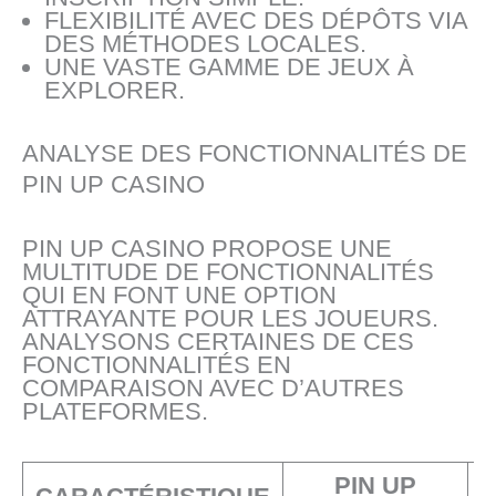
FLEXIBILITÉ AVEC DES DÉPÔTS VIA
DES MÉTHODES LOCALES.
UNE VASTE GAMME DE JEUX À
EXPLORER.
ANALYSE DES FONCTIONNALITÉS DE
PIN UP CASINO
PIN UP CASINO PROPOSE UNE
MULTITUDE DE FONCTIONNALITÉS
QUI EN FONT UNE OPTION
ATTRAYANTE POUR LES JOUEURS.
ANALYSONS CERTAINES DE CES
FONCTIONNALITÉS EN
COMPARAISON AVEC D’AUTRES
PLATEFORMES.
PIN UP