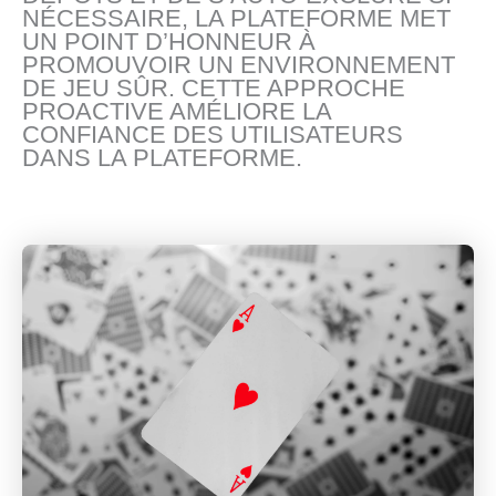
NÉCESSAIRE, LA PLATEFORME MET
UN POINT D’HONNEUR À
PROMOUVOIR UN ENVIRONNEMENT
DE JEU SÛR. CETTE APPROCHE
PROACTIVE AMÉLIORE LA
CONFIANCE DES UTILISATEURS
DANS LA PLATEFORME.