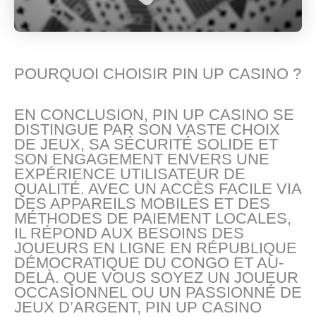
POURQUOI CHOISIR PIN UP CASINO ?
EN CONCLUSION, PIN UP CASINO SE
DISTINGUE PAR SON VASTE CHOIX
DE JEUX, SA SÉCURITÉ SOLIDE ET
SON ENGAGEMENT ENVERS UNE
EXPÉRIENCE UTILISATEUR DE
QUALITÉ. AVEC UN ACCÈS FACILE VIA
DES APPAREILS MOBILES ET DES
MÉTHODES DE PAIEMENT LOCALES,
IL RÉPOND AUX BESOINS DES
JOUEURS EN LIGNE EN RÉPUBLIQUE
DÉMOCRATIQUE DU CONGO ET AU-
DELÀ. QUE VOUS SOYEZ UN JOUEUR
OCCASIONNEL OU UN PASSIONNÉ DE
JEUX D’ARGENT, PIN UP CASINO