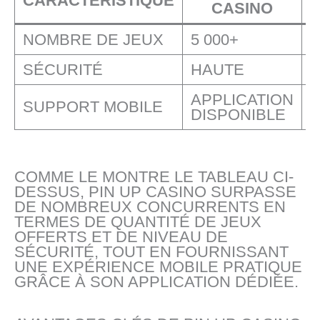
CARACTÉRISTIQUE
CASINO
NOMBRE DE JEUX
5 000+
3
SÉCURITÉ
HAUTE
APPLICATION
SUPPORT MOBILE
DISPONIBLE
COMME LE MONTRE LE TABLEAU CI-
DESSUS, PIN UP CASINO SURPASSE
DE NOMBREUX CONCURRENTS EN
TERMES DE QUANTITÉ DE JEUX
OFFERTS ET DE NIVEAU DE
SÉCURITÉ, TOUT EN FOURNISSANT
UNE EXPÉRIENCE MOBILE PRATIQUE
GRÂCE À SON APPLICATION DÉDIÉE.