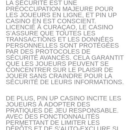
LA SÉCURITÉ EST UNE
PRÉOCCUPATION MAJEURE POUR
LES JOUEURS EN LIGNE, ET PIN UP
CASINO EN EST CONSCIENT.
LICENCIÉ À CURAÇAO, LE CASINO
S’ASSURE QUE TOUTES LES
TRANSACTIONS ET LES DONNÉES
PERSONNELLES SONT PROTÉGÉES
PAR DES PROTOCOLES DE
SÉCURITÉ AVANCÉS. CELA GARANTIT
QUE LES JOUEURS PEUVENT SE
CONCENTRER SUR LE PLAISIR DE
JOUER SANS CRAINDRE POUR LA
SÉCURITÉ DE LEURS INFORMATIONS.
DE PLUS, PIN UP CASINO INCITE LES
JOUEURS À ADOPTER DES
PRATIQUES DE JEU RESPONSABLE.
AVEC DES FONCTIONNALITÉS
PERMETTANT DE LIMITER LES
DÉPÔTS ET DE S’AUTO-EXCLURE SI