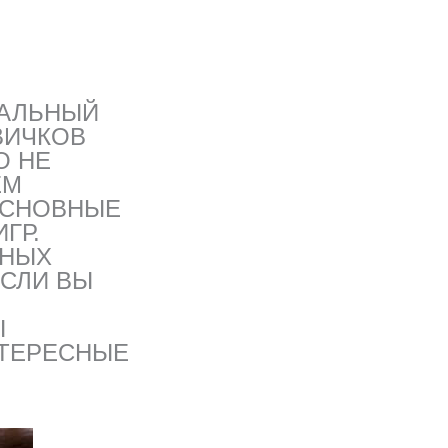
КАЛЬНЫЙ
ВИЧКОВ
О НЕ
ЕМ
 ОСНОВНЫЕ
ГР.
ННЫХ
СЛИ ВЫ
Ы
НТЕРЕСНЫЕ