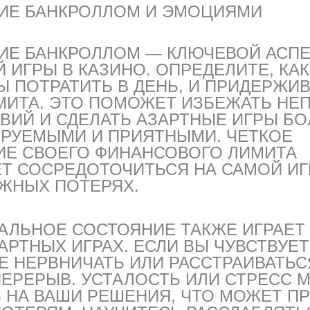
ИЕ БАНКРОЛЛОМ И ЭМОЦИЯМИ
ИЕ БАНКРОЛЛОМ — КЛЮЧЕВОЙ АСПЕ
 ИГРЫ В КАЗИНО. ОПРЕДЕЛИТЕ, КА
Ы ПОТРАТИТЬ В ДЕНЬ, И ПРИДЕРЖИ
МИТА. ЭТО ПОМОЖЕТ ИЗБЕЖАТЬ НЕ
ВИЙ И СДЕЛАТЬ АЗАРТНЫЕ ИГРЫ БО
РУЕМЫМИ И ПРИЯТНЫМИ. ЧЕТКОЕ
Е СВОЕГО ФИНАНСОВОГО ЛИМИТА
Т СОСРЕДОТОЧИТЬСЯ НА САМОЙ ИГР
ЖНЫХ ПОТЕРЯХ.
ЛЬНОЕ СОСТОЯНИЕ ТАКЖЕ ИГРАЕТ
АРТНЫХ ИГРАХ. ЕСЛИ ВЫ ЧУВСТВУЕТ
Е НЕРВНИЧАТЬ ИЛИ РАССТРАИВАТЬС
ПЕРЕРЫВ. УСТАЛОСТЬ ИЛИ СТРЕСС 
 НА ВАШИ РЕШЕНИЯ, ЧТО МОЖЕТ ПР