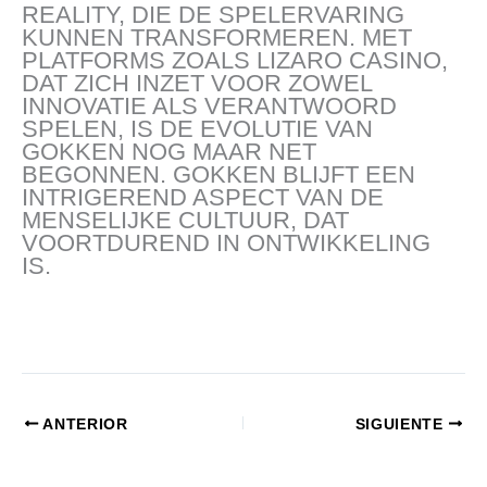
REALITY, DIE DE SPELERVARING
KUNNEN TRANSFORMEREN. MET
PLATFORMS ZOALS LIZARO CASINO,
DAT ZICH INZET VOOR ZOWEL
INNOVATIE ALS VERANTWOORD
SPELEN, IS DE EVOLUTIE VAN
GOKKEN NOG MAAR NET
BEGONNEN. GOKKEN BLIJFT EEN
INTRIGEREND ASPECT VAN DE
MENSELIJKE CULTUUR, DAT
VOORTDUREND IN ONTWIKKELING
IS.
ANTERIOR
SIGUIENTE