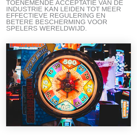
TOENEMENDE ACCEPTATIE VAN DE
INDUSTRIE KAN LEIDEN TOT MEER
EFFECTIEVE REGULERING EN
BETERE BESCHERMING VOOR
SPELERS WERELDWIJD.