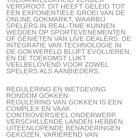
VERGROOT. DIT HEEFT GELEID TOT
EEN EXPONENTIËLE GROEI VAN DE
ONLINE GOKMARKT, WAARBIJ
SPELERS IN REAL-TIME KUNNEN
WEDDEN OP SPORTEVENEMENTEN
OF GENIETEN VAN LIVE DEALERS. DE
INTEGRATIE VAN TECHNOLOGIE IN
DE GOKWERELD BLIJFT EVOLUEREN,
EN DE TOEKOMST LIJKT
VEELBELOVEND VOOR ZOWEL
SPELERS ALS AANBIEDERS.
REGULERING EN WETGEVING
RONDOM GOKKEN
REGULERING VAN GOKKEN IS EEN
COMPLEX EN VAAK
CONTROVERSIEEL ONDERWERP.
VERSCHILLENDE LANDEN HEBBEN
UITEENLOPENDE BENADERINGEN
GEKOZEN, VARIËREND VAN