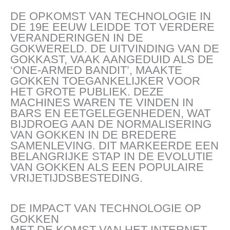
DE OPKOMST VAN TECHNOLOGIE IN
DE 19E EEUW LEIDDE TOT VERDERE
VERANDERINGEN IN DE
GOKWERELD. DE UITVINDING VAN DE
GOKKAST, VAAK AANGEDUID ALS DE
‘ONE-ARMED BANDIT’, MAAKTE
GOKKEN TOEGANKELIJKER VOOR
HET GROTE PUBLIEK. DEZE
MACHINES WAREN TE VINDEN IN
BARS EN EETGELEGENHEDEN, WAT
BIJDROEG AAN DE NORMALISERING
VAN GOKKEN IN DE BREDERE
SAMENLEVING. DIT MARKEERDE EEN
BELANGRIJKE STAP IN DE EVOLUTIE
VAN GOKKEN ALS EEN POPULAIRE
VRIJETIJDSBESTEDING.
DE IMPACT VAN TECHNOLOGIE OP
GOKKEN
MET DE KOMST VAN HET INTERNET