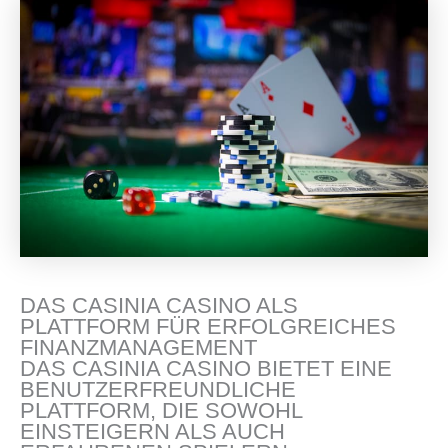
DAS CASINIA CASINO ALS
PLATTFORM FÜR ERFOLGREICHES
FINANZMANAGEMENT
DAS CASINIA CASINO BIETET EINE
BENUTZERFREUNDLICHE
PLATTFORM, DIE SOWOHL
EINSTEIGERN ALS AUCH