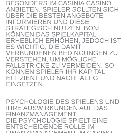
BESONDERS IM CASINIA CASINO
ANBIETEN. SPIELER SOLLTEN SICH
ÜBER DIE BESTEN ANGEBOTE
INFORMIEREN UND DIESE
STRATEGISCH NUTZEN. BONI
KÖNNEN DAS SPIELKAPITAL
ERHEBLICH ERHÖHEN, JEDOCH IST
ES WICHTIG, DIE DAMIT
VERBUNDENEN BEDINGUNGEN ZU
VERSTEHEN, UM MÖGLICHE
FALLSTRICKE ZU VERMEIDEN. SO
KÖNNEN SPIELER IHR KAPITAL
EFFIZIENT UND NACHHALTIG
EINSETZEN.
PSYCHOLOGIE DES SPIELENS UND
IHRE AUSWIRKUNGEN AUF DAS
FINANZMANAGEMENT
DIE PSYCHOLOGIE SPIELT EINE
ENTSCHEIDENDE ROLLE IM
FINANZMANAGEMENT IM CASINO.