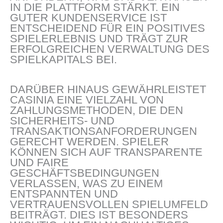
IN DIE PLATTFORM STÄRKT. EIN
GUTER KUNDENSERVICE IST
ENTSCHEIDEND FÜR EIN POSITIVES
SPIELERLEBNIS UND TRÄGT ZUR
ERFOLGREICHEN VERWALTUNG DES
SPIELKAPITALS BEI.
DARÜBER HINAUS GEWÄHRLEISTET
CASINIA EINE VIELZAHL VON
ZAHLUNGSMETHODEN, DIE DEN
SICHERHEITS- UND
TRANSAKTIONSANFORDERUNGEN
GERECHT WERDEN. SPIELER
KÖNNEN SICH AUF TRANSPARENTE
UND FAIRE
GESCHÄFTSBEDINGUNGEN
VERLASSEN, WAS ZU EINEM
ENTSPANNTEN UND
VERTRAUENSVOLLEN SPIELUMFELD
BEITRÄGT. DIES IST BESONDERS