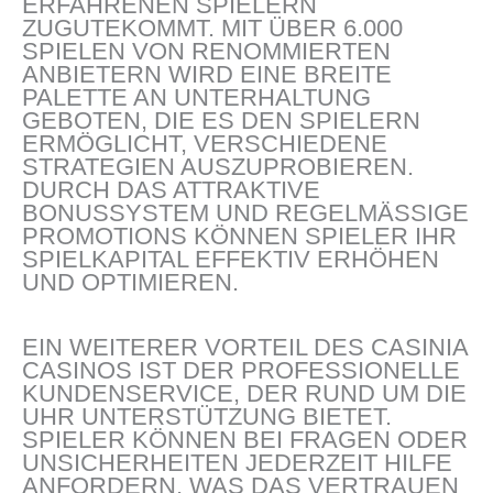
ERFAHRENEN SPIELERN
ZUGUTEKOMMT. MIT ÜBER 6.000
SPIELEN VON RENOMMIERTEN
ANBIETERN WIRD EINE BREITE
PALETTE AN UNTERHALTUNG
GEBOTEN, DIE ES DEN SPIELERN
ERMÖGLICHT, VERSCHIEDENE
STRATEGIEN AUSZUPROBIEREN.
DURCH DAS ATTRAKTIVE
BONUSSYSTEM UND REGELMÄSSIGE P
ROMOTIONS KÖNNEN SPIELER IHR S
PIELKAPITAL EFFEKTIV ERHÖHEN U
ND OPTIMIEREN.
EIN WEITERER VORTEIL DES CASINIA
CASINOS IST DER PROFESSIONELLE
KUNDENSERVICE, DER RUND UM DIE
UHR UNTERSTÜTZUNG BIETET.
SPIELER KÖNNEN BEI FRAGEN ODER
UNSICHERHEITEN JEDERZEIT HILFE
ANFORDERN, WAS DAS VERTRAUEN