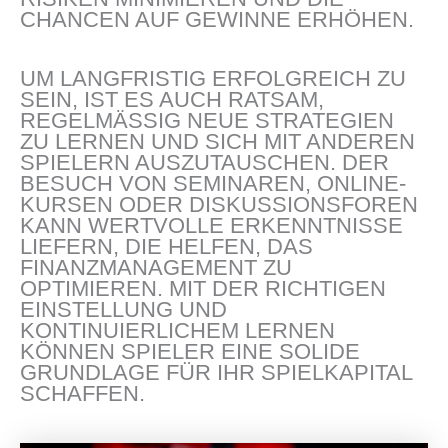
CHANCEN AUF GEWINNE ERHÖHEN.
UM LANGFRISTIG ERFOLGREICH ZU
SEIN, IST ES AUCH RATSAM,
REGELMÄSSIG NEUE STRATEGIEN Z
U LERNEN UND SICH MIT ANDEREN S
PIELERN AUSZUTAUSCHEN. DER B
ESUCH VON SEMINAREN, ONLINE-K
URSEN ODER DISKUSSIONSFOREN K
ANN WERTVOLLE ERKENNTNISSE L
IEFERN, DIE HELFEN, DAS F
INANZMANAGEMENT ZU O
PTIMIEREN. MIT DER RICHTIGEN E
INSTELLUNG UND K
ONTINUIERLICHEM LERNEN K
ÖNNEN SPIELER EINE SOLIDE G
RUNDLAGE FÜR IHR SPIELKAPITAL S
CHAFFEN.