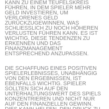
KANN ZU EINEM TEUFELSKREIS
FÜHREN, IN DEM SPIELER MEHR
GELD INVESTIEREN, UM
VERLORENES GELD
ZURÜCKZUGEWINNEN, WAS
SCHLIESSLICH ZU NOCH HÖHEREN V
ERLUSTEN FÜHREN KANN. ES IST W
ICHTIG, DIESE TENDENZEN ZU E
RKENNEN UND DAS F
INANZMANAGEMENT E
NTSPRECHEND ANZUPASSEN.
DIE SCHAFFUNG EINES POSITIVEN
SPIELERLEBNISSES, UNABHÄNGIG
VON DEN ERGEBNISSEN, IST
EBENFALLS WICHTIG. SPIELER
SOLLTEN SICH AUF DEN
UNTERHALTUNGSWERT DES SPIELS
KONZENTRIEREN UND NICHT NUR
AUF DEN FINANZIELLEN GEWINN.
DIES KANN HELFEN, DEN DRUCK ZU