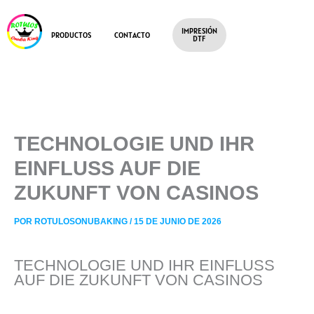
IR
AL
IMPRESIÓN
CONTENIDO
PRODUCTOS
CONTACTO
DTF
TECHNOLOGIE UND IHR
EINFLUSS AUF DIE
ZUKUNFT VON CASINOS
POR
ROTULOSONUBAKING
/
15 DE JUNIO DE 2026
TECHNOLOGIE UND IHR EINFLUSS
AUF DIE ZUKUNFT VON CASINOS