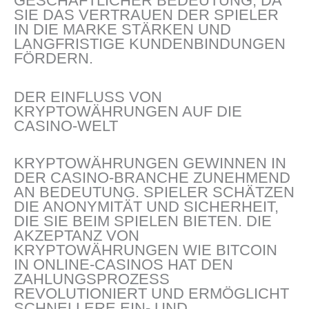
GESCHÄFTLICHER BEDEUTUNG, DA
SIE DAS VERTRAUEN DER SPIELER
IN DIE MARKE STÄRKEN UND
LANGFRISTIGE KUNDENBINDUNGEN
FÖRDERN.
DER EINFLUSS VON
KRYPTOWÄHRUNGEN AUF DIE
CASINO-WELT
KRYPTOWÄHRUNGEN GEWINNEN IN
DER CASINO-BRANCHE ZUNEHMEND
AN BEDEUTUNG. SPIELER SCHÄTZEN
DIE ANONYMITÄT UND SICHERHEIT,
DIE SIE BEIM SPIELEN BIETEN. DIE
AKZEPTANZ VON
KRYPTOWÄHRUNGEN WIE BITCOIN
IN ONLINE-CASINOS HAT DEN
ZAHLUNGSPROZESS
REVOLUTIONIERT UND ERMÖGLICHT
SCHNELLERE EIN- UND