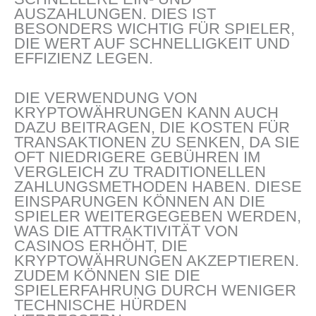
AUSZAHLUNGEN. DIES IST
BESONDERS WICHTIG FÜR SPIELER,
DIE WERT AUF SCHNELLIGKEIT UND
EFFIZIENZ LEGEN.
DIE VERWENDUNG VON
KRYPTOWÄHRUNGEN KANN AUCH
DAZU BEITRAGEN, DIE KOSTEN FÜR
TRANSAKTIONEN ZU SENKEN, DA SIE
OFT NIEDRIGERE GEBÜHREN IM
VERGLEICH ZU TRADITIONELLEN
ZAHLUNGSMETHODEN HABEN. DIESE
EINSPARUNGEN KÖNNEN AN DIE
SPIELER WEITERGEGEBEN WERDEN,
WAS DIE ATTRAKTIVITÄT VON
CASINOS ERHÖHT, DIE
KRYPTOWÄHRUNGEN AKZEPTIEREN.
ZUDEM KÖNNEN SIE DIE
SPIELERFAHRUNG DURCH WENIGER
TECHNISCHE HÜRDEN