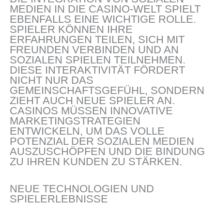
MEDIEN IN DIE CASINO-WELT SPIELT
EBENFALLS EINE WICHTIGE ROLLE.
SPIELER KÖNNEN IHRE
ERFAHRUNGEN TEILEN, SICH MIT
FREUNDEN VERBINDEN UND AN
SOZIALEN SPIELEN TEILNEHMEN.
DIESE INTERAKTIVITÄT FÖRDERT
NICHT NUR DAS
GEMEINSCHAFTSGEFÜHL, SONDERN
ZIEHT AUCH NEUE SPIELER AN.
CASINOS MÜSSEN INNOVATIVE
MARKETINGSTRATEGIEN
ENTWICKELN, UM DAS VOLLE
POTENZIAL DER SOZIALEN MEDIEN
AUSZUSCHÖPFEN UND DIE BINDUNG
ZU IHREN KUNDEN ZU STÄRKEN.
NEUE TECHNOLOGIEN UND
SPIELERLEBNISSE