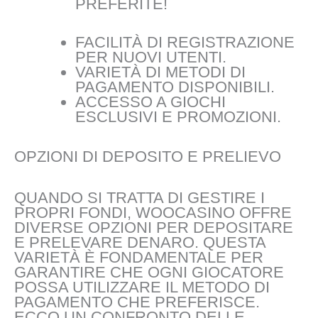
PREFERITE!
FACILITÀ DI REGISTRAZIONE
PER NUOVI UTENTI.
VARIETÀ DI METODI DI
PAGAMENTO DISPONIBILI.
ACCESSO A GIOCHI
ESCLUSIVI E PROMOZIONI.
OPZIONI DI DEPOSITO E PRELIEVO
QUANDO SI TRATTA DI GESTIRE I
PROPRI FONDI, WOOCASINO OFFRE
DIVERSE OPZIONI PER DEPOSITARE
E PRELEVARE DENARO. QUESTA
VARIETÀ È FONDAMENTALE PER
GARANTIRE CHE OGNI GIOCATORE
POSSA UTILIZZARE IL METODO DI
PAGAMENTO CHE PREFERISCE.
ECCO UN CONFRONTO DELLE