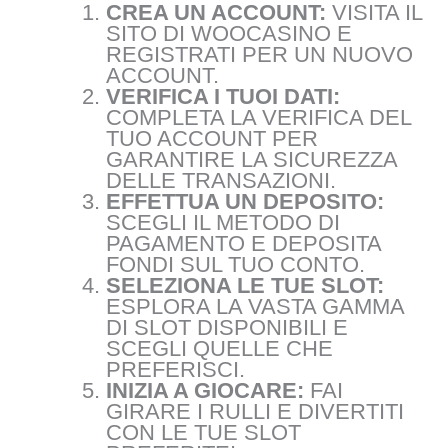
CREA UN ACCOUNT:
VISITA IL
SITO DI WOOCASINO E
REGISTRATI PER UN NUOVO
ACCOUNT.
VERIFICA I TUOI DATI:
COMPLETA LA VERIFICA DEL
TUO ACCOUNT PER
GARANTIRE LA SICUREZZA
DELLE TRANSAZIONI.
EFFETTUA UN DEPOSITO:
SCEGLI IL METODO DI
PAGAMENTO E DEPOSITA
FONDI SUL TUO CONTO.
SELEZIONA LE TUE SLOT:
ESPLORA LA VASTA GAMMA
DI SLOT DISPONIBILI E
SCEGLI QUELLE CHE
PREFERISCI.
INIZIA A GIOCARE:
FAI
GIRARE I RULLI E DIVERTITI
CON LE TUE SLOT