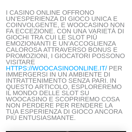
I CASINO ONLINE OFFRONO
UN’ESPERIENZA DI GIOCO UNICA E
COINVOLGENTE, E WOOCASINO NON
FA ECCEZIONE. CON UNA VARIETÀ DI
GIOCHI TRA CUI LE SLOT PIÙ
EMOZIONANTI E UN’ACCOGLIENZA
CALOROSA ATTRAVERSO BONUS E
PROMOZIONI, I GIOCATORI POSSONO
VISITARE
HTTPS://WOOCASINOONLINE.IT/
PER
IMMERGERSI IN UN AMBIENTE DI
INTRATTENIMENTO SENZA PARI. IN
QUESTO ARTICOLO, ESPLOREREMO
IL MONDO DELLE SLOT SU
WOOCASINO E SCOPRIREMO COSA
NON PERDERE PER RENDERE LA
TUA ESPERIENZA DI GIOCO ANCORA
PIÙ ENTUSIASMANTE.