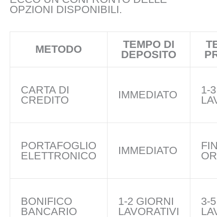
OPZIONI DISPONIBILI.
TEMPO DI
T
METODO
DEPOSITO
P
CARTA DI
1-
IMMEDIATO
CREDITO
LA
PORTAFOGLIO
FI
IMMEDIATO
ELETTRONICO
OR
BONIFICO
1-2 GIORNI
3-
BANCARIO
LAVORATIVI
LA