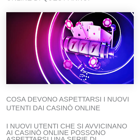
COSA DEVONO ASPETTARSI I NUOVI
UTENTI DAI CASINÒ ONLINE
I NUOVI UTENTI CHE SI AVVICINANO
AI CASINÒ ONLINE POSSONO
ASPETTARSI UNA SERIE DI