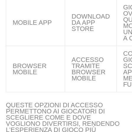
GI
OV
DOWNLOAD
QU
MOBILE APP
DA APP
MO
STORE
UN
A 
C
ACCESSO
GI
BROWSER
TRAMITE
SC
MOBILE
BROWSER
AP
MOBILE
M
FU
QUESTE OPZIONI DI ACCESSO
PERMETTONO AI GIOCATORI DI
SCEGLIERE COME E DOVE
VOGLIONO DIVERTIRSI, RENDENDO
L’ESPERIENZA DI GIOCO PIÙ