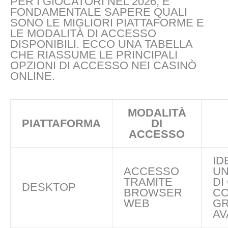
PER I GIOCATORI NEL 2026, È
FONDAMENTALE SAPERE QUALI
SONO LE MIGLIORI PIATTAFORME E
LE MODALITÀ DI ACCESSO
DISPONIBILI. ECCO UNA TABELLA
CHE RIASSUME LE PRINCIPALI
OPZIONI DI ACCESSO NEI CASINÒ
ONLINE.
MODALITÀ
PIATTAFORMA
DI
ACCESSO
ID
ACCESSO
UN
TRAMITE
DI
DESKTOP
BROWSER
CO
WEB
GR
AV