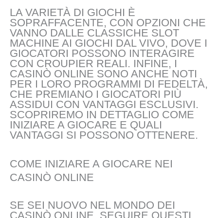
LA VARIETÀ DI GIOCHI È
SOPRAFFACENTE, CON OPZIONI CHE
VANNO DALLE CLASSICHE SLOT
MACHINE AI GIOCHI DAL VIVO, DOVE I
GIOCATORI POSSONO INTERAGIRE
CON CROUPIER REALI. INFINE, I
CASINÒ ONLINE SONO ANCHE NOTI
PER I LORO PROGRAMMI DI FEDELTÀ,
CHE PREMIANO I GIOCATORI PIÙ
ASSIDUI CON VANTAGGI ESCLUSIVI.
SCOPRIREMO IN DETTAGLIO COME
INIZIARE A GIOCARE E QUALI
VANTAGGI SI POSSONO OTTENERE.
COME INIZIARE A GIOCARE NEI
CASINÒ ONLINE
SE SEI NUOVO NEL MONDO DEI
CASINÒ ONLINE, SEGUIRE QUESTI