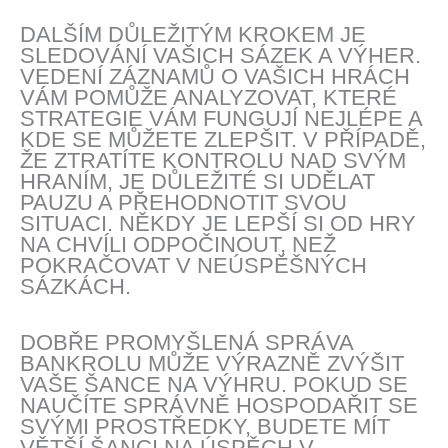
DALŠÍM DŮLEŽITÝM KROKEM JE
SLEDOVÁNÍ VAŠICH SÁZEK A VÝHER.
VEDENÍ ZÁZNAMŮ O VAŠICH HRÁCH
VÁM POMŮŽE ANALYZOVAT, KTERÉ
STRATEGIE VÁM FUNGUJÍ NEJLÉPE A
KDE SE MŮŽETE ZLEPŠIT. V PŘÍPADĚ,
ŽE ZTRATÍTE KONTROLU NAD SVÝM
HRANÍM, JE DŮLEŽITÉ SI UDĚLAT
PAUZU A PŘEHODNOTIT SVOU
SITUACI. NĚKDY JE LEPŠÍ SI OD HRY
NA CHVÍLI ODPOČINOUT, NEŽ
POKRAČOVAT V NEÚSPĚŠNÝCH
SÁZKÁCH.
DOBŘE PROMYŠLENÁ SPRÁVA
BANKROLU MŮŽE VÝRAZNĚ ZVÝŠIT
VAŠE ŠANCE NA VÝHRU. POKUD SE
NAUČÍTE SPRÁVNĚ HOSPODAŘIT SE
SVÝMI PROSTŘEDKY, BUDETE MÍT
VĚTŠÍ ŠANCI NA ÚSPĚCH V