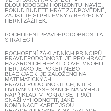
DLOUHODOBÉM HORIZONTU. NAVÍC,
POKUD BUDETE HRÁT ZODPOVĚDNĚ,
ZAJISTÍTE SI PŘÍJEMNÝ A BEZPEČNÝ
HERNÍ ZÁŽITEK.
POCHOPENÍ PRAVDĚPODOBNOSTI A
STRATEGIÍ
POCHOPENÍ ZÁKLADNÍCH PRINCIPŮ
PRAVDĚPODOBNOSTI JE PRO HRÁČE
HAZARDNÍCH HER KLÍČOVÉ. MNOHO
HER, JAKO JE POKER NEBO
BLACKJACK, JE ZALOŽENO NA
MATEMATICKÝCH
PRAVDĚPODOBNOSTECH, KTERÉ
OVLIVŇUJÍ VAŠE ŠANCE NA VÝHRU.
NAPŘÍKLAD, V POKRU SE HRÁČI
SNAŽÍ VYHODNOTIT, JAKÉ
KOMBINACE KARET JSOU
PRAVDĚPODOBNÉ, A NA ZÁKLADĚ