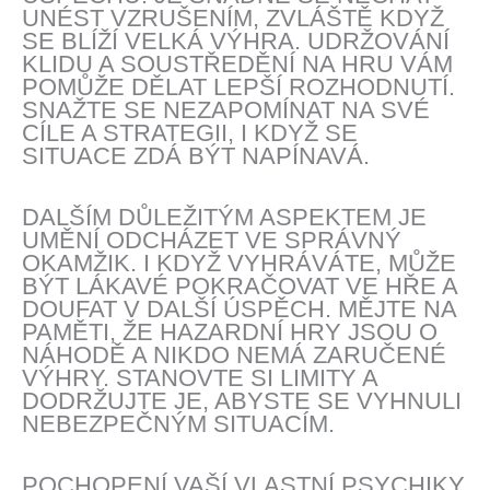
UNÉST VZRUŠENÍM, ZVLÁŠTĚ KDYŽ
SE BLÍŽÍ VELKÁ VÝHRA. UDRŽOVÁNÍ
KLIDU A SOUSTŘEDĚNÍ NA HRU VÁM
POMŮŽE DĚLAT LEPŠÍ ROZHODNUTÍ.
SNAŽTE SE NEZAPOMÍNAT NA SVÉ
CÍLE A STRATEGII, I KDYŽ SE
SITUACE ZDÁ BÝT NAPÍNAVÁ.
DALŠÍM DŮLEŽITÝM ASPEKTEM JE
UMĚNÍ ODCHÁZET VE SPRÁVNÝ
OKAMŽIK. I KDYŽ VYHRÁVÁTE, MŮŽE
BÝT LÁKAVÉ POKRAČOVAT VE HŘE A
DOUFAT V DALŠÍ ÚSPĚCH. MĚJTE NA
PAMĚTI, ŽE HAZARDNÍ HRY JSOU O
NÁHODĚ A NIKDO NEMÁ ZARUČENÉ
VÝHRY. STANOVTE SI LIMITY A
DODRŽUJTE JE, ABYSTE SE VYHNULI
NEBEZPEČNÝM SITUACÍM.
POCHOPENÍ VAŠÍ VLASTNÍ PSYCHIKY