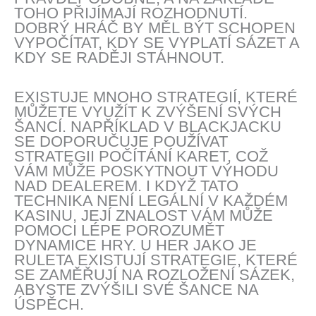
TOHO PŘIJÍMAJÍ ROZHODNUTÍ.
DOBRÝ HRÁČ BY MĚL BÝT SCHOPEN
VYPOČÍTAT, KDY SE VYPLATÍ SÁZET A
KDY SE RADĚJI STÁHNOUT.
EXISTUJE MNOHO STRATEGIÍ, KTERÉ
MŮŽETE VYUŽÍT K ZVÝŠENÍ SVÝCH
ŠANCÍ. NAPŘÍKLAD V BLACKJACKU
SE DOPORUČUJE POUŽÍVAT
STRATEGII POČÍTÁNÍ KARET, COŽ
VÁM MŮŽE POSKYTNOUT VÝHODU
NAD DEALEREM. I KDYŽ TATO
TECHNIKA NENÍ LEGÁLNÍ V KAŽDÉM
KASINU, JEJÍ ZNALOST VÁM MŮŽE
POMOCI LÉPE POROZUMĚT
DYNAMICE HRY. U HER JAKO JE
RULETA EXISTUJÍ STRATEGIE, KTERÉ
SE ZAMĚŘUJÍ NA ROZLOŽENÍ SÁZEK,
ABYSTE ZVÝŠILI SVÉ ŠANCE NA
ÚSPĚCH.