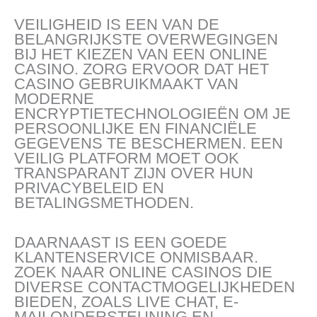
VEILIGHEID IS EEN VAN DE
BELANGRIJKSTE OVERWEGINGEN
BIJ HET KIEZEN VAN EEN ONLINE
CASINO. ZORG ERVOOR DAT HET
CASINO GEBRUIKMAAKT VAN
MODERNE
ENCRYPTIETECHNOLOGIEËN OM JE
PERSOONLIJKE EN FINANCIËLE
GEGEVENS TE BESCHERMEN. EEN
VEILIG PLATFORM MOET OOK
TRANSPARANT ZIJN OVER HUN
PRIVACYBELEID EN
BETALINGSMETHODEN.
DAARNAAST IS EEN GOEDE
KLANTENSERVICE ONMISBAAR.
ZOEK NAAR ONLINE CASINOS DIE
DIVERSE CONTACTMOGELIJKHEDEN
BIEDEN, ZOALS LIVE CHAT, E-
MAILONDERSTEUNING EN