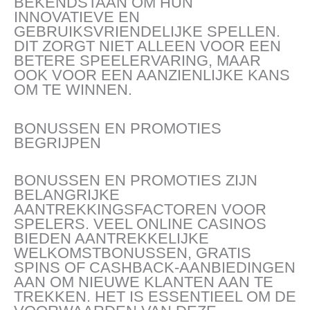
BEKENDSTAAN OM HUN
INNOVATIEVE EN
GEBRUIKSVRIENDELIJKE SPELLEN.
DIT ZORGT NIET ALLEEN VOOR EEN
BETERE SPEELERVARING, MAAR
OOK VOOR EEN AANZIENLIJKE KANS
OM TE WINNEN.
BONUSSEN EN PROMOTIES
BEGRIJPEN
BONUSSEN EN PROMOTIES ZIJN
BELANGRIJKE
AANTREKKINGSFACTOREN VOOR
SPELERS. VEEL ONLINE CASINOS
BIEDEN AANTREKKELIJKE
WELKOMSTBONUSSEN, GRATIS
SPINS OF CASHBACK-AANBIEDINGEN
AAN OM NIEUWE KLANTEN AAN TE
TREKKEN. HET IS ESSENTIEEL OM DE