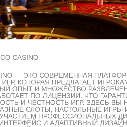
NCO CASINO
SINO — ЭТО СОВРЕМЕННАЯ ПЛАТФОР
 ИГР, КОТОРАЯ ПРЕДЛАГАЕТ ИГРОКА
ЫЙ ОПЫТ И МНОЖЕСТВО РАЗВЛЕЧЕН
АБОТАЕТ ПО ЛИЦЕНЗИИ, ЧТО ГАРАНТ
ОСТЬ И ЧЕСТНОСТЬ ИГР. ЗДЕСЬ ВЫ 
АЗНЫЕ СЛОТЫ, НАСТОЛЬНЫЕ ИГРЫ 
 УЧАСТИЕМ ПРОФЕССИОНАЛЬНЫХ ДИ
ИНТЕРФЕЙС И АДАПТИВНЫЙ ДИЗАЙ