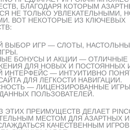
СТВ, БЛАГОДАРЯ КОТОРЫМ АЗАРТН
СЯ НЕ ТОЛЬКО УВЛЕКАТЕЛЬНЫМИ, Н
И. ВОТ НЕКОТОРЫЕ ИЗ КЛЮЧЕВЫХ
ТВ:
 ВЫБОР ИГР — СЛОТЫ, НАСТОЛЬНЫ
ГРЫ.
ЫЕ БОНУСЫ И АКЦИИ — ОТЛИЧНЫЕ
ЕНИЯ ДЛЯ НОВЫХ И ПОСТОЯННЫХ 
Й ИНТЕРФЕЙС — ИНТУИТИВНО ПОН
САЙТА ДЛЯ ЛЕГКОСТИ НАВИГАЦИИ.
НОСТЬ — ЛИЦЕНЗИРОВАННЫЕ ИГРЫ
ДАННЫХ ПОЛЬЗОВАТЕЛЕЙ.
З ЭТИХ ПРЕИМУЩЕСТВ ДЕЛАЕТ PINC
ТЕЛЬНЫМ МЕСТОМ ДЛЯ АЗАРТНЫХ ИГ
СЛАЖДАТЬСЯ КАЧЕСТВЕННЫМ ИГРО