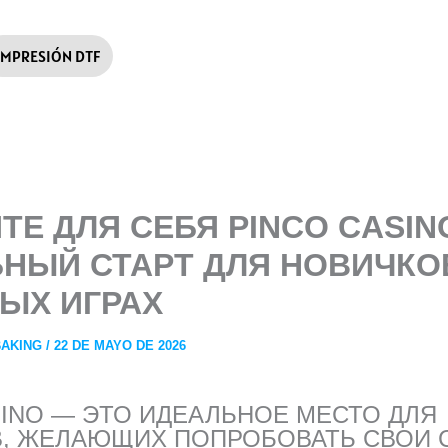
IMPRESIÓN DTF
ТЕ ДЛЯ СЕБЯ PINCO CASIN
НЫЙ СТАРТ ДЛЯ НОВИЧКО
ЫХ ИГРАХ
BAKING
/
22 DE MAYO DE 2026
SINO — ЭТО ИДЕАЛЬНОЕ МЕСТО ДЛЯ
, ЖЕЛАЮЩИХ ПОПРОБОВАТЬ СВОИ 