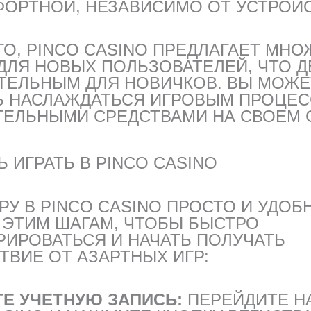
ФОРТНОЙ, НЕЗАВИСИМО ОТ УСТРОЙС
ГО, PINCO CASINO ПРЕДЛАГАЕТ МН
ДЛЯ НОВЫХ ПОЛЬЗОВАТЕЛЕЙ, ЧТО Д
ТЕЛЬНЫМ ДЛЯ НОВИЧКОВ. ВЫ МОЖЕ
Ь НАСЛАЖДАТЬСЯ ИГРОВЫМ ПРОЦЕС
ЕЛЬНЫМИ СРЕДСТВАМИ НА СВОЕМ С
Ь ИГРАТЬ В PINCO CASINO
РУ В PINCO CASINO ПРОСТО И УДОБ
 ЭТИМ ШАГАМ, ЧТОБЫ БЫСТРО
РИРОВАТЬСЯ И НАЧАТЬ ПОЛУЧАТЬ
ТВИЕ ОТ АЗАРТНЫХ ИГР:
Е УЧЕТНУЮ ЗАПИСЬ:
ПЕРЕЙДИТЕ Н