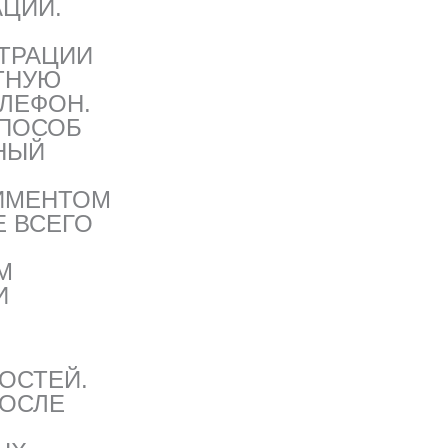
АЦИИ.
ТРАЦИИ
ТНУЮ
ЕЛЕФОН.
ПОСОБ
НЫЙ
ИМЕНТОМ
Е ВСЕГО
М
И
ОСТЕЙ.
ПОСЛЕ