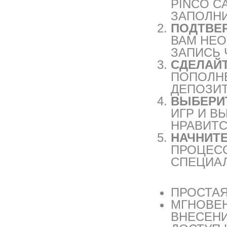
PINCO C
ЗАПОЛНИ
ПОДТВЕР
ВАМ НЕ
ЗАПИСЬ 
СДЕЛАЙТ
ПОПОЛН
ДЕПОЗИТ
ВЫБЕРИТ
ИГР И В
НРАВИТС
НАЧНИТЕ
ПРОЦЕСС
СПЕЦИА
ПРОСТАЯ
МГНОВЕН
ВНЕСЕНИ