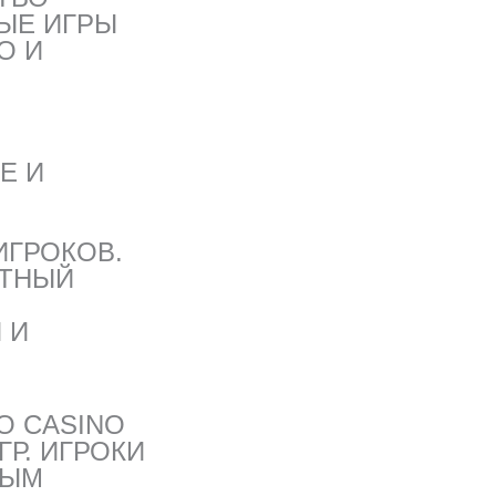
ЫЕ ИГРЫ
О И
Е И
ИГРОКОВ.
ЯТНЫЙ
 И
O CASINO
Р. ИГРОКИ
ВЫМ