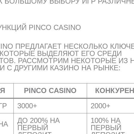
К БОЛЬШОМУ ВЫБОРУ ИГР РАЗЛИЧН
.
УНКЦИЙ PINCO CASINO
SINO ПРЕДЛАГАЕТ НЕСКОЛЬКО КЛЮЧ
 КОТОРЫЕ ВЫДЕЛЯЮТ ЕГО СРЕДИ
ТОВ. РАССМОТРИМ НЕКОТОРЫЕ ИЗ Н
И С ДРУГИМИ КАЗИНО НА РЫНКЕ:
Я
PINCO CASINO
КОНКУРЕН
ГР
3000+
2000+
ДО 200% НА
100% НА
НА
ПЕРВЫЙ
ПЕРВЫЙ