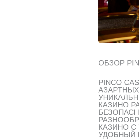
ОБЗОР PI
PINCO CA
АЗАРТНЫХ
УНИКАЛЬН
КАЗИНО Р
БЕЗОПАСН
РАЗНООБР
КАЗИНО С
УДОБНЫЙ 