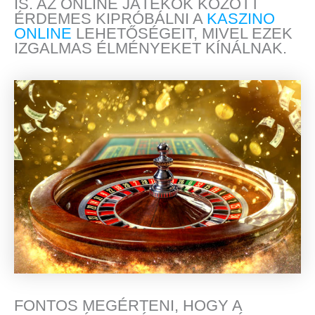
IS. AZ ONLINE JÁTÉKOK KÖZÖTT
ÉRDEMES KIPRÓBÁLNI A
KASZINO
ONLINE
LEHETŐSÉGEIT, MIVEL EZEK
IZGALMAS ÉLMÉNYEKET KÍNÁLNAK.
FONTOS MEGÉRTENI, HOGY A