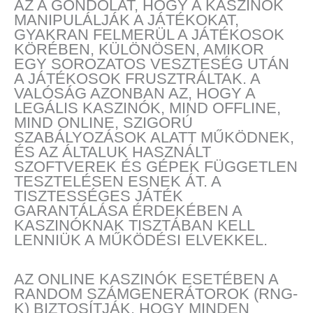
AZ A GONDOLAT, HOGY A KASZINÓK
MANIPULÁLJÁK A JÁTÉKOKAT,
GYAKRAN FELMERÜL A JÁTÉKOSOK
KÖRÉBEN, KÜLÖNÖSEN, AMIKOR
EGY SOROZATOS VESZTESÉG UTÁN
A JÁTÉKOSOK FRUSZTRÁLTAK. A
VALÓSÁG AZONBAN AZ, HOGY A
LEGÁLIS KASZINÓK, MIND OFFLINE,
MIND ONLINE, SZIGORÚ
SZABÁLYOZÁSOK ALATT MŰKÖDNEK,
ÉS AZ ÁLTALUK HASZNÁLT
SZOFTVEREK ÉS GÉPEK FÜGGETLEN
TESZTELÉSEN ESNEK ÁT. A
TISZTESSÉGES JÁTÉK
GARANTÁLÁSA ÉRDEKÉBEN A
KASZINÓKNAK TISZTÁBAN KELL
LENNIÜK A MŰKÖDÉSI ELVEKKEL.
AZ ONLINE KASZINÓK ESETÉBEN A
RANDOM SZÁMGENERÁTOROK (RNG-
K) BIZTOSÍTJÁK, HOGY MINDEN