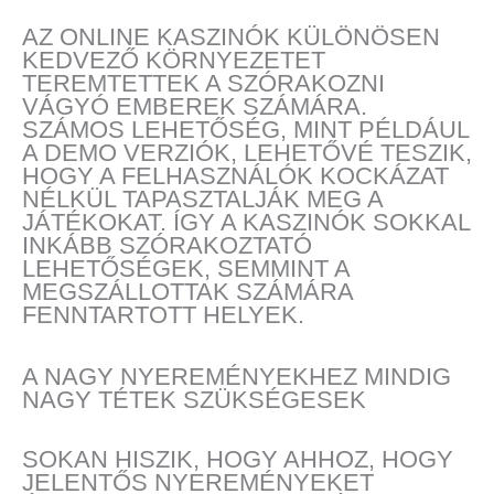
AZ ONLINE KASZINÓK KÜLÖNÖSEN
KEDVEZŐ KÖRNYEZETET
TEREMTETTEK A SZÓRAKOZNI
VÁGYÓ EMBEREK SZÁMÁRA.
SZÁMOS LEHETŐSÉG, MINT PÉLDÁUL
A DEMO VERZIÓK, LEHETŐVÉ TESZIK,
HOGY A FELHASZNÁLÓK KOCKÁZAT
NÉLKÜL TAPASZTALJÁK MEG A
JÁTÉKOKAT. ÍGY A KASZINÓK SOKKAL
INKÁBB SZÓRAKOZTATÓ
LEHETŐSÉGEK, SEMMINT A
MEGSZÁLLOTTAK SZÁMÁRA
FENNTARTOTT HELYEK.
A NAGY NYEREMÉNYEKHEZ MINDIG
NAGY TÉTEK SZÜKSÉGESEK
SOKAN HISZIK, HOGY AHHOZ, HOGY
JELENTŐS NYEREMÉNYEKET