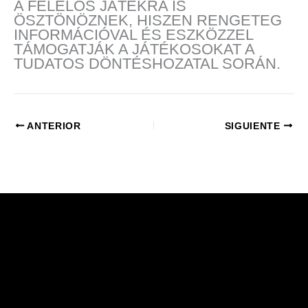
A FELELŐS JÁTÉKRA IS
ÖSZTÖNÖZNEK, HISZEN RENGETEG
INFORMÁCIÓVAL ÉS ESZKÖZZEL
TÁMOGATJÁK A JÁTÉKOSOKAT A
TUDATOS DÖNTÉSHOZATAL SORÁN.
ANTERIOR
SIGUIENTE