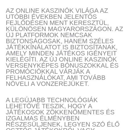
AZ ONLINE KASZINÓK VILÁGA AZ
UTÓBBI ÉVEKBEN JELENTŐS
FEJLŐDÉSEN MENT KERESZTÜL,
KÜLÖNÖSEN MAGYARORSZÁGON. AZ
ÚJ PLATFORMOK NEMCSAK
BIZTONSÁGOSAK, HANEM SZÉLES
JÁTÉKKÍNÁLATOT IS BIZTOSÍTANAK,
AMELY MINDEN JÁTÉKOS IGÉNYEIT
KIELÉGÍTI. AZ ÚJ ONLINE KASZINÓK
VERSENYKÉPES BÓNUSZOKKAL ÉS
PROMÓCIÓKKAL VÁRJÁK A
FELHASZNÁLÓKAT, AMI TOVÁBB
NÖVELI A VONZEREJÜKET.
A LEGÚJABB TECHNOLÓGIÁK
LEHETŐVÉ TESZIK, HOGY A
JÁTÉKOSOK ZÖKKENŐMENTES ÉS
IZGALMAS ÉLMÉNYBEN
RÉSZESÜLJENEK, LEGYEN SZÓ ÉLŐ