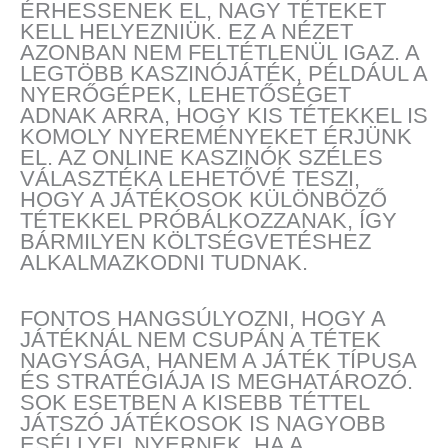
ÉRHESSENEK EL, NAGY TÉTEKET
KELL HELYEZNIÜK. EZ A NÉZET
AZONBAN NEM FELTÉTLENÜL IGAZ. A
LEGTÖBB KASZINÓJÁTÉK, PÉLDÁUL A
NYERŐGÉPEK, LEHETŐSÉGET
ADNAK ARRA, HOGY KIS TÉTEKKEL IS
KOMOLY NYEREMÉNYEKET ÉRJÜNK
EL. AZ ONLINE KASZINÓK SZÉLES
VÁLASZTÉKA LEHETŐVÉ TESZI,
HOGY A JÁTÉKOSOK KÜLÖNBÖZŐ
TÉTEKKEL PRÓBÁLKOZZANAK, ÍGY
BÁRMILYEN KÖLTSÉGVETÉSHEZ
ALKALMAZKODNI TUDNAK.
FONTOS HANGSÚLYOZNI, HOGY A
JÁTÉKNÁL NEM CSUPÁN A TÉTEK
NAGYSÁGA, HANEM A JÁTÉK TÍPUSA
ÉS STRATÉGIÁJA IS MEGHATÁROZÓ.
SOK ESETBEN A KISEBB TÉTTEL
JÁTSZÓ JÁTÉKOSOK IS NAGYOBB
ESÉLLYEL NYERNEK, HA A