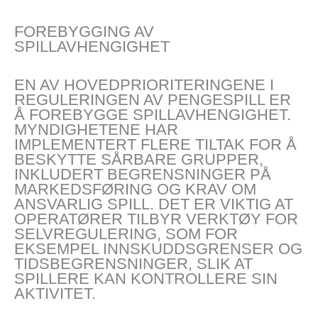
FOREBYGGING AV
SPILLAVHENGIGHET
EN AV HOVEDPRIORITERINGENE I
REGULERINGEN AV PENGESPILL ER
Å FOREBYGGE SPILLAVHENGIGHET.
MYNDIGHETENE HAR
IMPLEMENTERT FLERE TILTAK FOR Å
BESKYTTE SÅRBARE GRUPPER,
INKLUDERT BEGRENSNINGER PÅ
MARKEDSFØRING OG KRAV OM
ANSVARLIG SPILL. DET ER VIKTIG AT
OPERATØRER TILBYR VERKTØY FOR
SELVREGULERING, SOM FOR
EKSEMPEL INNSKUDDSGRENSER OG
TIDSBEGRENSNINGER, SLIK AT
SPILLERE KAN KONTROLLERE SIN
AKTIVITET.