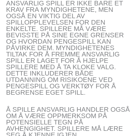
ANSVARLIG SPILL ER IKKE BARE ET
KRAV FRA MYNDIGHETENE, MEN
OGSÅ EN VIKTIG DEL AV
SPILLOPPLEVELSEN FOR DEN
ENKELTE. SPILLERE MÅ VÆRE
BEVISSTE PÅ SINE EGNE GRENSER
OG HVORDAN PENGESPILL KAN
PÅVIRKE DEM. MYNDIGHETENES
TILTAK FOR Å FREMME ANSVARLIG
SPILL ER LAGET FOR Å HJELPE
SPILLERE MED Å TA KLOKE VALG.
DETTE INKLUDERER BÅDE
UTDANNING OM RISIKOENE VED
PENGESPILL OG VERKTØY FOR Å
BEGRENSE EGET SPILL.
Å SPILLE ANSVARLIG HANDLER OGSÅ
OM Å VÆRE OPPMERKSOM PÅ
POTENSIELLE TEGN PÅ
AVHENGIGHET. SPILLERE MÅ LÆRE
SEG Å KJENNE IGJEN