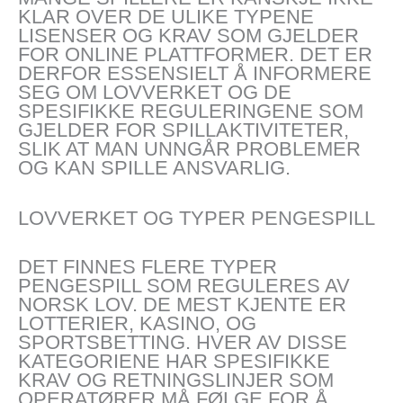
KLAR OVER DE ULIKE TYPENE
LISENSER OG KRAV SOM GJELDER
FOR ONLINE PLATTFORMER. DET ER
DERFOR ESSENSIELT Å INFORMERE
SEG OM LOVVERKET OG DE
SPESIFIKKE REGULERINGENE SOM
GJELDER FOR SPILLAKTIVITETER,
SLIK AT MAN UNNGÅR PROBLEMER
OG KAN SPILLE ANSVARLIG.
LOVVERKET OG TYPER PENGESPILL
DET FINNES FLERE TYPER
PENGESPILL SOM REGULERES AV
NORSK LOV. DE MEST KJENTE ER
LOTTERIER, KASINO, OG
SPORTSBETTING. HVER AV DISSE
KATEGORIENE HAR SPESIFIKKE
KRAV OG RETNINGSLINJER SOM
OPERATØRER MÅ FØLGE FOR Å