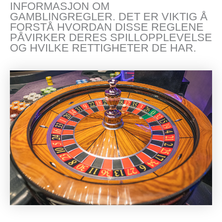
INFORMASJON OM
GAMBLINGREGLER. DET ER VIKTIG Å
FORSTÅ HVORDAN DISSE REGLENE
PÅVIRKER DERES SPILLOPPLEVELSE
OG HVILKE RETTIGHETER DE HAR.