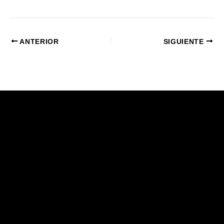
ANTERIOR
SIGUIENTE