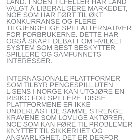
LAND. I NOEN TILFELLER HAR LAND
VALGT Å LIBERALISERE MARKEDET,
NOE SOM HAR FØRT TIL ØKT
KONKURRANSE OG FLERE
TILGJENGELIGE SPILLALTERNATIVER
FOR FORBRUKERNE. DETTE HAR
OGSÅ SKAPT DEBATT OM HVILKET
SYSTEM SOM BEST BESKYTTER
SPILLERE OG SAMFUNNETS
INTERESSER.
INTERNASJONALE PLATTFORMER
SOM TILBYR PENGESPILL UTEN
LISENS I NORGE KAN UTGJØRE EN
RISIKO FOR SPILLERE. DISSE
PLATTFORMENE ER IKKE
UNDERLAGT DE SAMME STRENGE
KRAVENE SOM LOVLIGE AKTØRER,
NOE SOM KAN FØRE TIL PROBLEMER
KNYTTET TIL SIKKERHET OG
ANSVARLIGHET. DET ER DERFOR